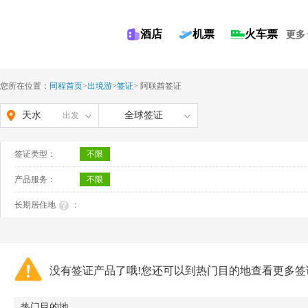
酒店
机票
火车票
更多
您所在位置：
同程首页
>
出境游
>
签证
>
阿联酋签证
天水
全球签证
出发
签证类型：
不限
产品服务：
不限
长期居住地
：
没有签证产品了哦!您还可以到热门目的地查看更多签
热门目的地