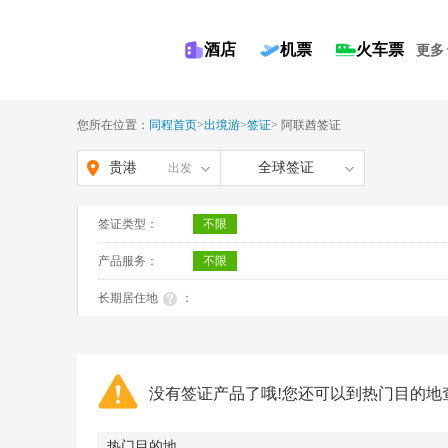
酒店
机票
火车票
更多
您所在位置：
同程首页
>
出境游
>
签证
>
阿联酋签证
贵港
全球签证
出发
签证类型：
不限
产品服务：
不限
长期居住地
：
没有签证产品了哦!您还可以到热门目的地
热门目的地