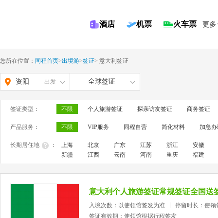
酒店
机票
火车票
更多
您所在位置：
同程首页
>
出境游
>
签证
>
意大利签证
资阳
全球签证
出发
签证类型：
不限
个人旅游签证
探亲访友签证
商务签证
产品服务：
不限
VIP服务
同程自营
简化材料
加急办
长期居住地
：
上海
北京
广东
江苏
浙江
安徽
新疆
江西
云南
河南
重庆
福建
意大利个人旅游签证常规签证全国送
入境次数：以使领馆签发为准
停留时长：使领
签证有效期：使领馆根据行程签发