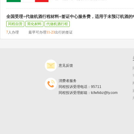
全国受理+代做机酒行程材料+签证中心服务费，适用于未预订机酒的
同程自营
简化材料
代做机酒行程
7
人办理
最早可办理
11-23
出行的签证
意见反馈
消费者服务
同程投诉受理电话：95711
同程投诉受理邮箱：tcfwfxbz@ly.com