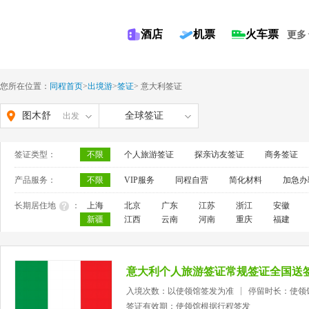
酒店
机票
火车票
更多
您所在位置：
同程首页
>
出境游
>
签证
>
意大利签证
图木舒
全球签证
出发
克
签证类型：
不限
个人旅游签证
探亲访友签证
商务签证
产品服务：
不限
VIP服务
同程自营
简化材料
加急办
长期居住地
：
上海
北京
广东
江苏
浙江
安徽
新疆
江西
云南
河南
重庆
福建
意大利个人旅游签证常规签证全国送
入境次数：以使领馆签发为准
停留时长：使领
签证有效期：使领馆根据行程签发