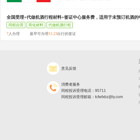
全国受理+代做机酒行程材料+签证中心服务费，适用于未预订机酒的
同程自营
简化材料
代做机酒行程
7
人办理
最早可办理
11-23
出行的签证
意见反馈
消费者服务
同程投诉受理电话：95711
同程投诉受理邮箱：tcfwfxbz@ly.com