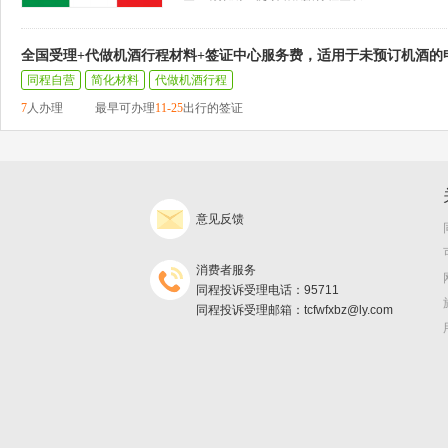
全国受理+代做机酒行程材料+签证中心服务费，适用于未预订机酒的
同程自营
简化材料
代做机酒行程
7
人办理
最早可办理
11-25
出行的签证
意见反馈
消费者服务
同程投诉受理电话：95711
同程投诉受理邮箱：tcfwfxbz@ly.com