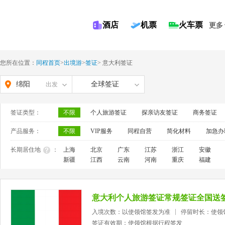
酒店
机票
火车票
更多
您所在位置：
同程首页
>
出境游
>
签证
>
意大利签证
绵阳
全球签证
出发
签证类型：
不限
个人旅游签证
探亲访友签证
商务签证
产品服务：
不限
VIP服务
同程自营
简化材料
加急办
长期居住地
：
上海
北京
广东
江苏
浙江
安徽
新疆
江西
云南
河南
重庆
福建
意大利个人旅游签证常规签证全国送
入境次数：以使领馆签发为准
停留时长：使领
签证有效期：使领馆根据行程签发