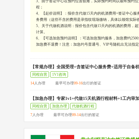
3、由于签证中心在预约位置较难，实际预约时间以最终预约位
程；
4、【起价说明】：报价含代做15天内的机酒费用+签证中心服务
务费用（这些不含的费用是录指纹现场缴纳，具体以领馆实际
5、关于代做机酒说明：报价包含代做15天内的机酒的费用，超过15
计算。
6、【可选加急预约说明】：可选加急预约服务，加急费约250
加急费不退费！注意：加急约号普通号、VIP号随机出无法指定，
【常规办理】全国受理+含签证中心服务费+适用于自备
同程自营
1V1咨询
14
人办理
最早可办理
09-16
出行的签证
【加急办理】专家1v1+代做15天机酒行程材料+1工内审
同程自营
加急办理
代做机酒行程
7
人办理
最早可办理
09-14
出行的签证