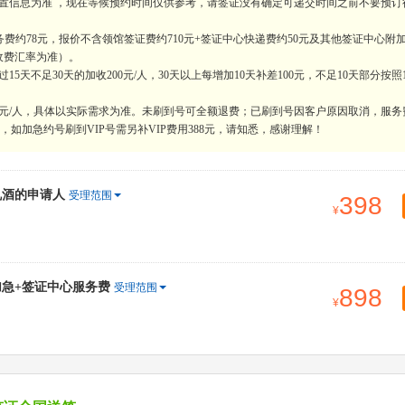
置信息为准 ，现在等候预约时间仅供参考，请签证没有确定可递交时间之前不要预订
费约78元，报价不含领馆签证费约710元+签证中心快递费约50元及其他签证中心附
收费汇率为准）。
天不足30天的加收200元/人，30天以上每增加10天补差100元，不足10天部分按照
0元/人，具体以实际需求为准。未刷到号可全额退费；已刷到号因客户原因取消，服务
如加急约号刷到VIP号需另补VIP费用388元，请知悉，感谢理解！
机酒的申请人
受理范围
398
加急+签证中心服务费
受理范围
898