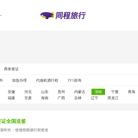
商务签证
料
加急办理
代做机酒行程
1V1咨询
安徽
河北
山东
贵州
内蒙古
湖南
宁夏
青海
福建
甘肃
海南
广西
吉林
辽宁
黑龙江
签证全国送签
停留时长：使领馆根据行程签发