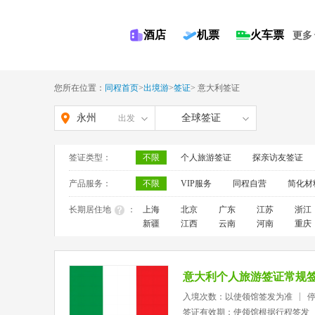
酒店
机票
火车票
更多
您所在位置：
同程首页
>
出境游
>
签证
>
意大利签证
永州
全球签证
出发
签证类型：
不限
个人旅游签证
探亲访友签证
产品服务：
不限
VIP服务
同程自营
简化材
长期居住地
：
上海
北京
广东
江苏
浙江
新疆
江西
云南
河南
重庆
意大利个人旅游签证常规
入境次数：以使领馆签发为准
签证有效期：使领馆根据行程签发