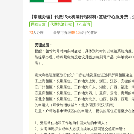
【常规办理】代做15天机酒行程材料+签证中心服务费
同程自营
代做机酒行程
1V1咨询
73
人办理
最早可办理
09-16
出行的签证
受理范围：
提醒：领馆约号时间实时变动，具体预约时间以领馆系统为准
能提早办理，特殊紧急情况建议升级加急刷号产品（年纳税400
号）。
意大利签证领区划分(按户口所在地及居住证选择所属领区递交
①上海领区：长期居住、工作地为上海、浙江、江苏、安徽的申
②广州领区：长期居住、工作地为广东、湖南、广西、福建、海
③重庆领区：长期居住、工作地为四川、重庆、云南、贵州的申
④北京领区：长期居住、工作地为北京、山西、陕西、西藏、
的申请人（可录制指纹城市：北京/西安/武汉/济南）
注意：户籍地非申请领区内的申请人，提供的居住证需至少在
1、受理常住地和工作地为中国大陆的申请人；
2、未满18周岁未成年人必须由成年人陪同递交签证申请；