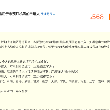
，适用于未预订机酒的申请人
受理范围
568
。近期上海领区号源紧张，实际预约等待时间可能与页面信息有出入，如着急出行建议
0以上高纳税人群领馆排队随机给号，低于4000年纳税或者无税单人群放号极少建议
，个人信息表上务必填写录指纹城市):
请人（可录制指纹城市：上海/南京/杭州）
南、江西的申请人（可录制指纹城市：广州/深圳/福州/长沙）
请人（可录制指纹城市：重庆/成都/昆明）
湖北、河南、青海、新疆、甘肃、山东、天津、宁夏、内蒙古、河北、辽宁、吉林、黑
签证申请的一年前签发