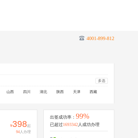
4001-899-812
多选
山西
四川
湖北
陕西
天津
西藏
99%
出签成功率：
398
已超过
1693342
人成功办理
起
94
人办理