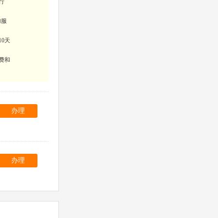
行
加服
10天
费和
办理
办理