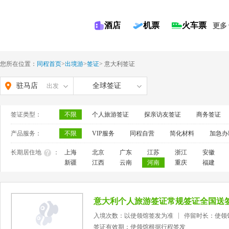
酒店
机票
火车票
更多
您所在位置：
同程首页
>
出境游
>
签证
>
意大利签证
驻马店
全球签证
出发
签证类型：
不限
个人旅游签证
探亲访友签证
商务签证
产品服务：
不限
VIP服务
同程自营
简化材料
加急办
长期居住地
：
上海
北京
广东
江苏
浙江
安徽
新疆
江西
云南
河南
重庆
福建
意大利个人旅游签证常规签证全国送
入境次数：以使领馆签发为准
停留时长：使领
签证有效期：使领馆根据行程签发