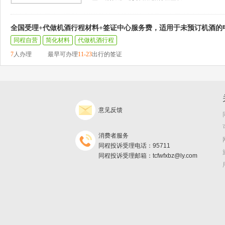
全国受理+代做机酒行程材料+签证中心服务费，适用于未预订机酒的
同程自营
简化材料
代做机酒行程
7
人办理
最早可办理
11-23
出行的签证
意见反馈
消费者服务
同程投诉受理电话：95711
同程投诉受理邮箱：tcfwfxbz@ly.com