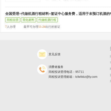
全国受理+代做机酒行程材料+签证中心服务费，适用于未预订机酒的
同程自营
简化材料
代做机酒行程
7
人办理
最早可办理
11-24
出行的签证
意见反馈
消费者服务
同程投诉受理电话：95711
同程投诉受理邮箱：tcfwfxbz@ly.com