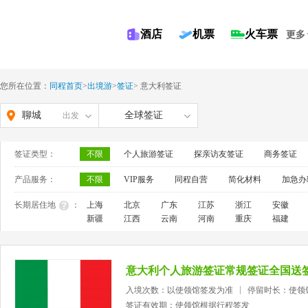
酒店
机票
火车票
更多
您所在位置：
同程首页
>
出境游
>
签证
>
意大利签证
聊城
全球签证
出发
签证类型：
不限
个人旅游签证
探亲访友签证
商务签证
产品服务：
不限
VIP服务
同程自营
简化材料
加急办
长期居住地
：
上海
北京
广东
江苏
浙江
安徽
新疆
江西
云南
河南
重庆
福建
意大利个人旅游签证常规签证全国送
入境次数：以使领馆签发为准
停留时长：使领
签证有效期：使领馆根据行程签发