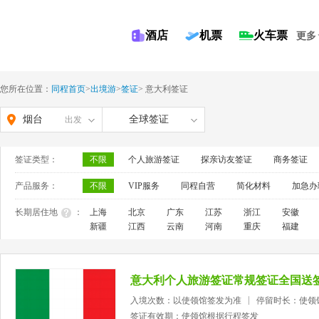
酒店
机票
火车票
更多
您所在位置：
同程首页
>
出境游
>
签证
>
意大利签证
烟台
全球签证
出发
签证类型：
不限
个人旅游签证
探亲访友签证
商务签证
产品服务：
不限
VIP服务
同程自营
简化材料
加急办
长期居住地
：
上海
北京
广东
江苏
浙江
安徽
新疆
江西
云南
河南
重庆
福建
意大利个人旅游签证常规签证全国送
入境次数：以使领馆签发为准
停留时长：使领
签证有效期：使领馆根据行程签发