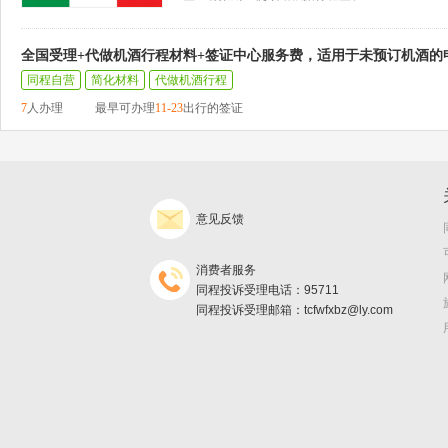
全国受理+代做机酒行程材料+签证中心服务费，适用于未预订机酒的
同程自营
简化材料
代做机酒行程
7
人办理
最早可办理
11-23
出行的签证
意见反馈
消费者服务
同程投诉受理电话：95711
同程投诉受理邮箱：tcfwfxbz@ly.com