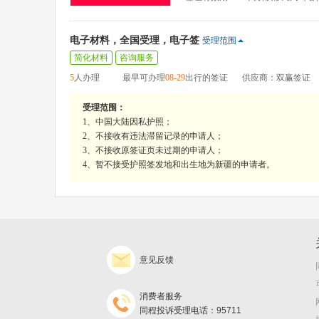
电子材料，全国受理，电子签
受理范围
简化材料
咨询服务
5
人办理
最早可办理
08-29
出行的签证
供应商：双赢签证
受理范围：
1、中国大陆因私护照；
2、不接收有违法滞留记录的申请人；
3、不接收原签证页未过期的申请人；
4、暂不接受护照签发地和出生地为新疆的申请者。
意见反馈
消费者服务
同程投诉受理电话：95711