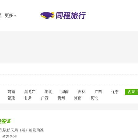
票
更多
河南
黑龙江
湖北
湖南
吉林
江西
辽宁
内蒙
福建
甘肃
广西
贵州
海南
河北
规签证
月,以移民局（署）签发为准
）签发为准