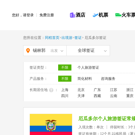
酒店
机票
火车
您好，请
登录
免费注册
您所在位置：
同程首页
>
出境游
>
签证
>
厄瓜多尔签证
锡林郭
全球签证
出发
勒盟
签证类型：
不限
个人旅游签证
产品服务：
不限
简化材料
咨询服务
长期居住地
：
上海
北京
广东
江苏
浙江
四川
天津
西藏
云南
重庆
厄瓜多尔个人旅游签证常
入境次数：单次
停留时长：3个
签证有效期：12个月,以移民局（署