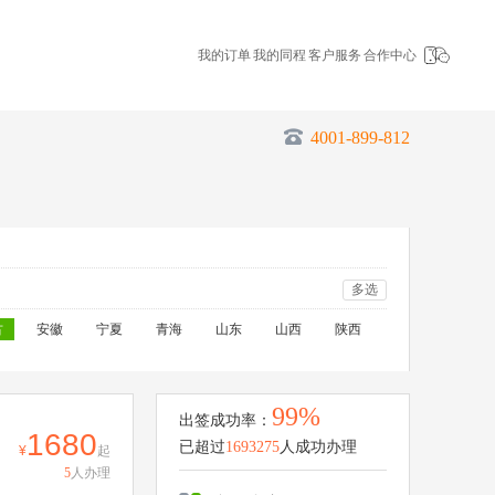
我的订单
我的同程
客户服务
合作中心
4001-899-812
多选
古
安徽
宁夏
青海
山东
山西
陕西
99%
出签成功率：
1680
已超过
1693275
人成功办理
起
5
人办理