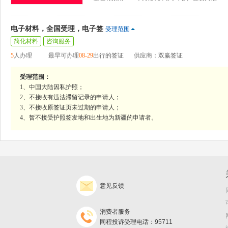
电子材料，全国受理，电子签
受理范围
简化材料
咨询服务
5
人办理
最早可办理
08-29
出行的签证
供应商：双赢签证
受理范围：
1、中国大陆因私护照；
2、不接收有违法滞留记录的申请人；
3、不接收原签证页未过期的申请人；
4、暂不接受护照签发地和出生地为新疆的申请者。
意见反馈
消费者服务
同程投诉受理电话：95711