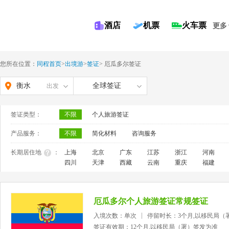
酒店
机票
火车票
更多
您所在位置：
同程首页
>
出境游
>
签证
>
厄瓜多尔签证
衡水
全球签证
出发
签证类型：
不限
个人旅游签证
产品服务：
不限
简化材料
咨询服务
长期居住地
：
上海
北京
广东
江苏
浙江
河南
四川
天津
西藏
云南
重庆
福建
厄瓜多尔个人旅游签证常规签证
入境次数：单次
停留时长：3个月,以移民局（
签证有效期：12个月,以移民局（署）签发为准