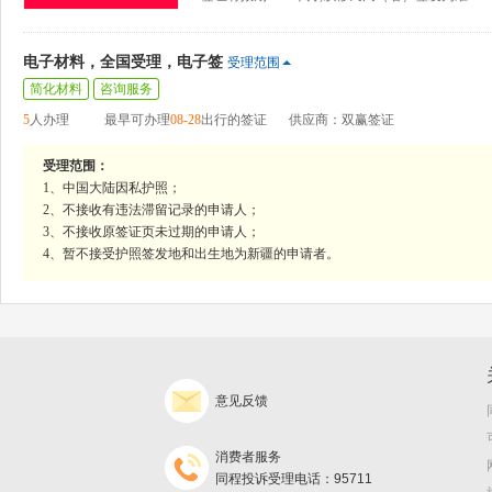
电子材料，全国受理，电子签
受理范围
简化材料
咨询服务
5
人办理
最早可办理
08-28
出行的签证
供应商：双赢签证
受理范围：
1、中国大陆因私护照；
2、不接收有违法滞留记录的申请人；
3、不接收原签证页未过期的申请人；
4、暂不接受护照签发地和出生地为新疆的申请者。
意见反馈
消费者服务
同程投诉受理电话：95711