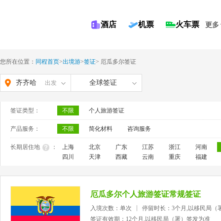
酒店
机票
火车票
更多
您所在位置：
同程首页
>
出境游
>
签证
>
厄瓜多尔签证
齐齐哈
全球签证
出发
尔
签证类型：
不限
个人旅游签证
产品服务：
不限
简化材料
咨询服务
长期居住地
：
上海
北京
广东
江苏
浙江
河南
四川
天津
西藏
云南
重庆
福建
厄瓜多尔个人旅游签证常规签证
入境次数：单次
停留时长：3个月,以移民局（
签证有效期：12个月,以移民局（署）签发为准