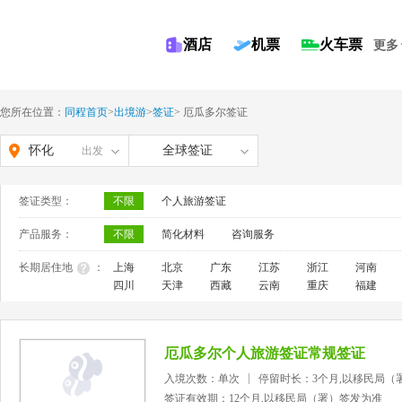
酒店
机票
火车票
更多
您所在位置：
同程首页
>
出境游
>
签证
>
厄瓜多尔签证
怀化
全球签证
出发
签证类型：
不限
个人旅游签证
产品服务：
不限
简化材料
咨询服务
长期居住地
：
上海
北京
广东
江苏
浙江
河南
四川
天津
西藏
云南
重庆
福建
厄瓜多尔个人旅游签证常规签证
入境次数：单次
停留时长：3个月,以移民局（
签证有效期：12个月,以移民局（署）签发为准