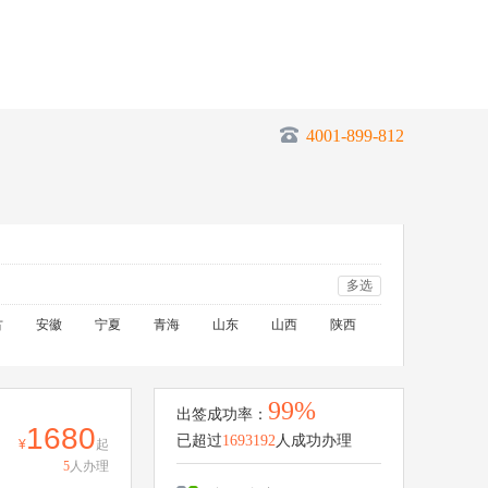
4001-899-812
多选
古
安徽
宁夏
青海
山东
山西
陕西
99%
出签成功率：
1680
已超过
1693192
人成功办理
起
5
人办理