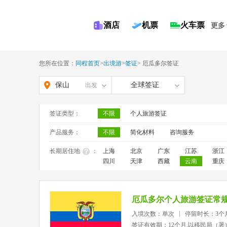
酒店
机票
火车票
更多
您所在位置：
同程首页
>
出境游
>
签证
>
厄瓜多尔签证
保山
全球签证
出发
签证类型：
不限
个人旅游签证
产品服务：
不限
简化材料
咨询服务
长期居住地
：
上海
北京
广东
江苏
浙江
四川
天津
西藏
云南
重庆
厄瓜多尔个人旅游签证常
入境次数：单次
停留时长：3个
签证有效期：12个月,以移民局（署