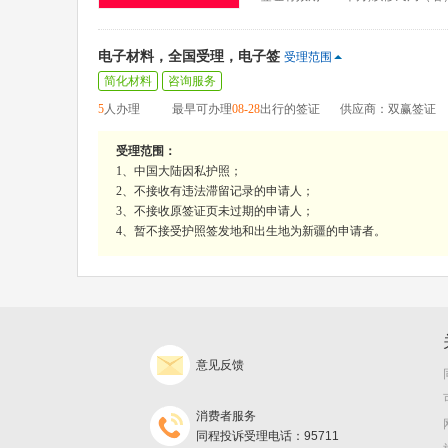
电子材料，全国受理，电子签
受理范围
简化材料
咨询服务
5
人办理
最早可办理
08-28
出行的签证
供应商：双赢签证
受理范围：
1、中国大陆因私护照；
2、不接收有违法滞留记录的申请人；
3、不接收原签证页未过期的申请人；
4、暂不接受护照签发地和出生地为新疆的申请者。
意见反馈
消费者服务
同程投诉受理电话：95711