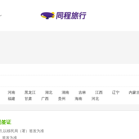
河南
黑龙江
湖北
湖南
吉林
江西
辽宁
内蒙
福建
甘肃
广西
贵州
海南
河北
规签证
月,以移民局（署）签发为准
）签发为准