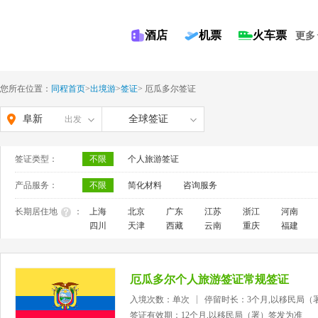
酒店
机票
火车票
更多
您所在位置：
同程首页
>
出境游
>
签证
>
厄瓜多尔签证
阜新
全球签证
出发
签证类型：
不限
个人旅游签证
产品服务：
不限
简化材料
咨询服务
长期居住地
：
上海
北京
广东
江苏
浙江
河南
四川
天津
西藏
云南
重庆
福建
厄瓜多尔个人旅游签证常规签证
入境次数：单次
停留时长：3个月,以移民局（
签证有效期：12个月,以移民局（署）签发为准