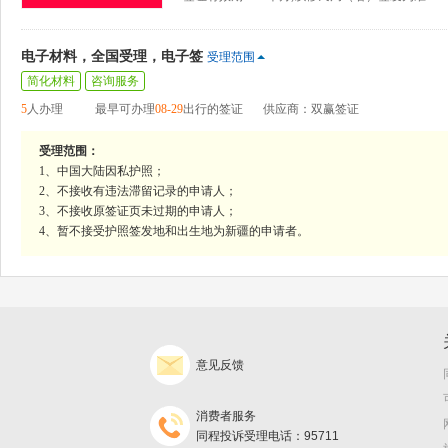
电子材料，全国受理，电子签
受理范围
简化材料
咨询服务
5
人办理
最早可办理
08-29
出行的签证
供应商：双赢签证
受理范围：
1、中国大陆因私护照；
2、不接收有违法滞留记录的申请人；
3、不接收原签证页未过期的申请人；
4、暂不接受护照签发地和出生地为新疆的申请者。
意见反馈
消费者服务
同程投诉受理电话：95711