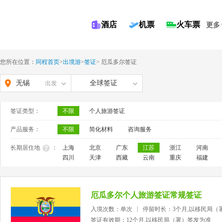
酒店
机票
火车票
更多
您所在位置：
同程首页
>
出境游
>
签证
>
厄瓜多尔签证
无锡
全球签证
出发
签证类型：
不限
个人旅游签证
产品服务：
不限
简化材料
咨询服务
长期居住地
：
上海
北京
广东
江苏
浙江
河南
四川
天津
西藏
云南
重庆
福建
厄瓜多尔个人旅游签证常规签证
入境次数：单次
停留时长：3个月,以移民局（
签证有效期：12个月,以移民局（署）签发为准