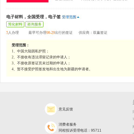
电子材料，全国受理，电子签
受理范围
简化材料
咨询服务
5
人办理
最早可办理
08-29
出行的签证
供应商：双赢签证
受理范围：
1、中国大陆因私护照；
2、不接收有违法滞留记录的申请人；
3、不接收原签证页未过期的申请人；
4、暂不接受护照签发地和出生地为新疆的申请者。
意见反馈
消费者服务
同程投诉受理电话：95711