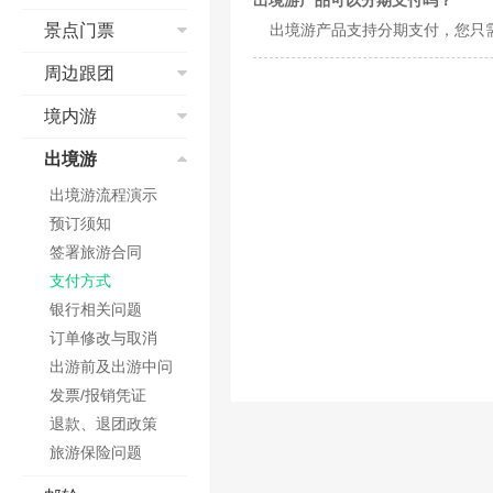
出境游产品可以分期支付吗？
预订成功
查找酒店
短信和邮箱问题
退改签
取票&报销凭证
酒店搜索
景点门票
出境游产品支持分期支付，您只
退票、改签
如何预订酒店
航班变动
核验
国际酒店预订
乘机
订单填写常见问题
景点流程演示
周边跟团
值机
电子客票
国际酒店价格
特殊票种预订
订单取消与修改
支付方式
安检
学生票
入住及退房
红包相关
境内游
其他
办理入住及延住
取票说明
乘机
儿童票
发票
周边跟团流程演示
信用卡担保
订单确认
预订须知
出境游
低价预约
取消及退订
预定问题
酒店类型
订单查询及状态说
签署旅游合同
网上选座
支付问题
出境游流程演示
酒店价格
明
订单修改与取消
支付方式
特殊票种预订指南
如何点评
预订须知
点评及满意度
订单修改与取消
在线值机
保险问题
签署旅游合同
客服电话及工作时
常见问题
联程机票使用规定
发票问题
支付方式
间
放心订服务承诺
发票/报销凭证
银行相关问题
退款、退团政策
订单修改与取消
旅游意外险
出游前及出游中问
取消险
题
发票/报销凭证
预订提示
退款、退团政策
旅游保险问题