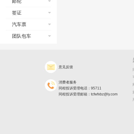
邮轮
邮轮流程演示
签证
预订须知
个签常见问题
汽车票
支付宝典
合同签约
常见问题
团队包车
订单修改与取消
改签、退票、退款
询价须知
发票/报销凭证
支付
预订
退款、退团政策
取票
出行
订单查询
产品预订协议
意见反馈
返现
旅游保险问题
保险及说明
发票
不得不知的邮轮常
消费者服务
识
邮轮怎么玩儿
同程投诉受理电话：95711
同程投诉受理邮箱：tcfwfxbz@ly.com