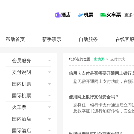
酒店
机票
火车票
更多
帮助首页
新手演示
自助服务
在线客
您所在的位置：
出境游
>
支付方式
会员服务
注册同程会员
支付说明
信用卡支付是否需要开通网上银行
修改邮箱
您无需开通网上支付功能，在预
信用卡
国内机票
修改手机
储蓄卡
修改会员资料
国内机票流程演示
国际机票
使用网上银行支付安全吗？
第三方平台
找回密码
查询
选择任一银行卡支付通道后立即进
国际机票流程
火车票
奖金账户
预订
及数字证书进行加密传输，安全
查询
会员等级
支付
预订须知
国内酒店
预订
收藏功能
预订成功
退票
支付
酒店流程演示
国际酒店
联系我们
机票报销
改签