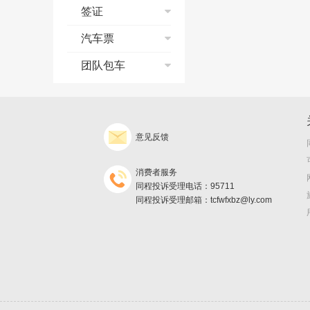
订单修改与取消
邮轮流程演示
签证
保险问题
签署旅游合同
常见问题
预订须知
发票问题
支付方式
个签常见问题
汽车票
发票/报销凭证
支付宝典
银行相关问题
退款、退团政策
合同签约
常见问题
团队包车
订单修改与取消
旅游意外险
订单修改与取消
改签、退票、退款
出游前及出游中问
询价须知
取消险
发票/报销凭证
支付
题
发票/报销凭证
预订
预订提示
退款、退团政策
取票
退款、退团政策
出行
订单查询
产品预订协议
意见反馈
旅游保险问题
返现
旅游保险问题
保险及说明
发票
不得不知的邮轮常
消费者服务
识
邮轮怎么玩儿
同程投诉受理电话：95711
同程投诉受理邮箱：tcfwfxbz@ly.com