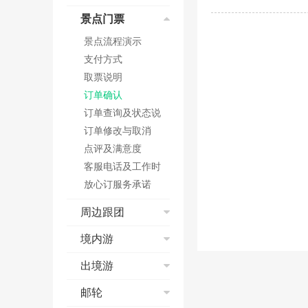
预订成功
查找酒店
短信和邮箱问题
退改签
取票&报销凭证
酒店搜索
景点门票
退票、改签
如何预订酒店
航班变动
核验
国际酒店预订
乘机
订单填写常见问题
景点流程演示
值机
电子客票
国际酒店价格
特殊票种预订
订单取消与修改
支付方式
安检
学生票
入住及退房
其他
办理入住及延住
取票说明
乘机
儿童票
发票
信用卡担保
订单确认
低价预约
取消及退订
酒店类型
订单查询及状态说
网上选座
酒店价格
明
订单修改与取消
特殊票种预订指南
点评及满意度
在线值机
客服电话及工作时
联程机票使用规定
间
放心订服务承诺
周边跟团
红包相关
境内游
周边跟团流程演示
预订须知
出境游
预定问题
签署旅游合同
支付问题
出境游流程演示
邮轮
支付方式
如何点评
预订须知