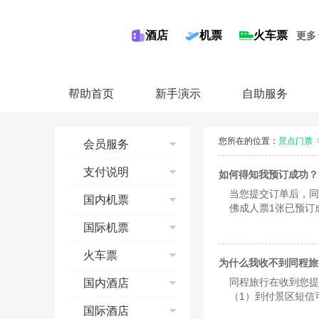
酒店
机票
火车票
更多
帮助首页
新手演示
自助服务
您所在的位置：
景点门票
会员服务
注册同程会员
支付说明
如何得知我预订成功？
修改邮箱
当您提交订单后，同程
信用卡
国内机票
修改手机
佛成人票1张已预订
储蓄卡
可生效。2、漂流、
修改会员资料
国内机票流程演示
国际机票
第三方平台
游玩前一天给您短信
找回密码
查询
国际机票流程
火车票
奖金账户
预订
为什么我收不到同程旅
查询
会员等级
支付
预订须知
同程旅行在收到您提
国内酒店
预订
（1）到付景区短信
收藏功能
预订成功
退票
支付
酒店流程演示
国际酒店
95711，由同程客
联系我们
机票报销
改签