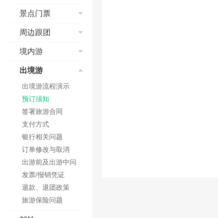
预订成功
查找酒店
短信和邮箱问题
退改签
取票&报销凭证
酒店搜索
景点门票
退票、改签
如何预订酒店
航班变动
核验
国际酒店预订
乘机
订单填写常见问题
景点流程演示
周边跟团
值机
电子客票
国际酒店价格
特殊票种预订
订单取消与修改
支付方式
安检
学生票
入住及退房
红包相关
境内游
其他
办理入住及延住
取票说明
乘机
儿童票
发票
周边跟团流程演示
信用卡担保
订单确认
预订须知
出境游
低价预约
取消及退订
预定问题
酒店类型
订单查询及状态说
签署旅游合同
网上选座
支付问题
出境游流程演示
酒店价格
明
订单修改与取消
支付方式
特殊票种预订指南
如何点评
预订须知
点评及满意度
订单修改与取消
在线值机
保险问题
签署旅游合同
客服电话及工作时
常见问题
联程机票使用规定
发票问题
支付方式
间
放心订服务承诺
发票/报销凭证
银行相关问题
退款、退团政策
订单修改与取消
旅游意外险
出游前及出游中问
取消险
题
发票/报销凭证
预订提示
退款、退团政策
旅游保险问题