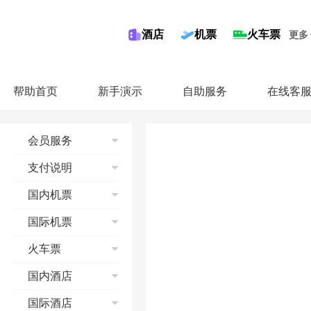
酒店
机票
火车票
更多
帮助首页
新手演示
自助服务
在线客
会员服务
注册同程会员
支付说明
修改邮箱
信用卡
国内机票
修改手机
储蓄卡
修改会员资料
国内机票流程演示
国际机票
第三方平台
找回密码
查询
国际机票流程
火车票
奖金账户
预订
查询
会员等级
支付
预订须知
国内酒店
预订
收藏功能
预订成功
退票
支付
酒店流程演示
国际酒店
联系我们
机票报销
改签