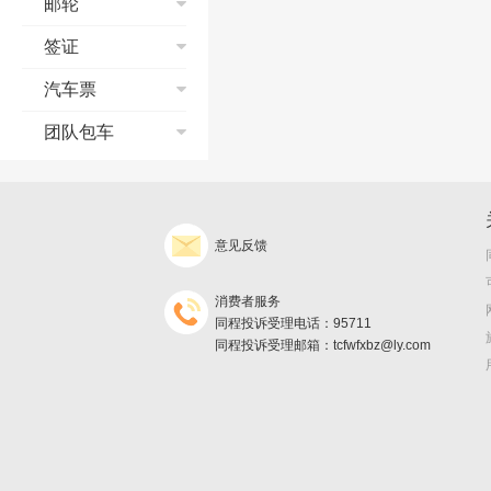
邮轮
邮轮流程演示
签证
预订须知
个签常见问题
汽车票
支付宝典
合同签约
常见问题
团队包车
订单修改与取消
改签、退票、退款
询价须知
发票/报销凭证
支付
预订
退款、退团政策
取票
出行
订单查询
产品预订协议
意见反馈
返现
旅游保险问题
保险及说明
发票
不得不知的邮轮常
消费者服务
识
邮轮怎么玩儿
同程投诉受理电话：95711
同程投诉受理邮箱：tcfwfxbz@ly.com