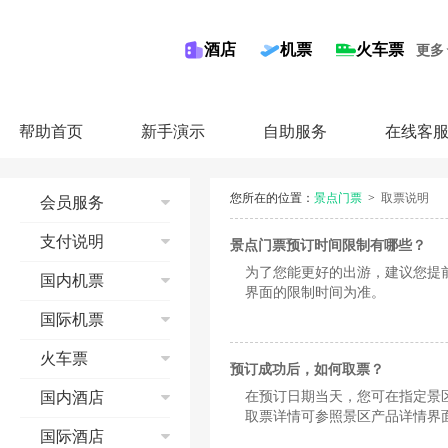
酒店
机票
火车票
更多
帮助首页
新手演示
自助服务
在线客
您所在的位置：
景点门票
>
取票说明
会员服务
注册同程会员
支付说明
景点门票预订时间限制有哪些？
修改邮箱
为了您能更好的出游，建议您提
信用卡
国内机票
修改手机
界面的限制时间为准。
储蓄卡
修改会员资料
国内机票流程演示
国际机票
第三方平台
找回密码
查询
国际机票流程
火车票
奖金账户
预订
预订成功后，如何取票？
查询
会员等级
支付
预订须知
在预订日期当天，您可在指定景
国内酒店
预订
取票详情可参照景区产品详情界面
收藏功能
预订成功
退票
支付
酒店流程演示
国际酒店
联系我们
机票报销
改签