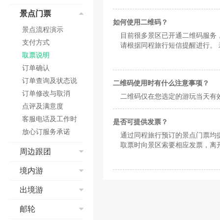
预订成功
查找酒店
短信和邮箱问题
退改签
取票&报销凭证
酒店搜索
景点门票
退票、改签
如何预订酒店
如何使用二维码？
航班变动
核验
国际酒店预订
乘机
订单填写常见问题
景点流程演示
目前很多景区已开通二维码服务
值机
电子客票
国际酒店价格
特殊票种预订
订单取消与修改
支付方式
请根据同程旅行短信提醒进行。
安检
学生票
入住及退房
其他
办理入住及延住
取票说明
95711客服为您处理。
乘机
儿童票
发票
信用卡担保
订单确认
低价预约
取消及退订
酒店类型
订单查询及状态说
二维码使用时有什么注意事项？
网上选座
酒店价格
明
订单修改与取消
二维码仅在您选定的游玩当天有
特殊票种预订指南
点评及满意度
在线值机
客服电话及工作时
是否可提供发票？
联程机票使用规定
间
放心订服务承诺
通过同程旅行预订的景点门票均
取票时向景区索要相应发票，离
周边跟团
红包相关
境内游
周边跟团流程演示
预订须知
出境游
预定问题
签署旅游合同
支付问题
出境游流程演示
邮轮
支付方式
如何点评
预订须知