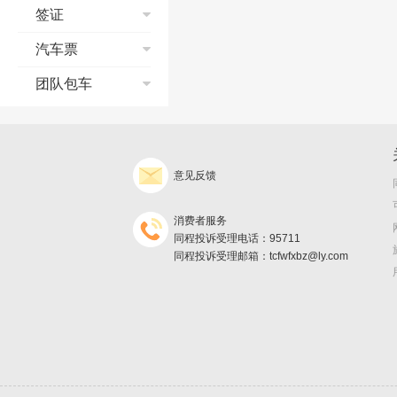
订单修改与取消
邮轮流程演示
签证
保险问题
签署旅游合同
常见问题
预订须知
发票问题
支付方式
个签常见问题
汽车票
发票/报销凭证
支付宝典
银行相关问题
退款、退团政策
合同签约
常见问题
团队包车
订单修改与取消
旅游意外险
订单修改与取消
改签、退票、退款
出游前及出游中问
询价须知
取消险
发票/报销凭证
支付
题
发票/报销凭证
预订
预订提示
退款、退团政策
取票
退款、退团政策
出行
订单查询
产品预订协议
意见反馈
旅游保险问题
返现
旅游保险问题
保险及说明
发票
不得不知的邮轮常
消费者服务
识
邮轮怎么玩儿
同程投诉受理电话：95711
同程投诉受理邮箱：tcfwfxbz@ly.com