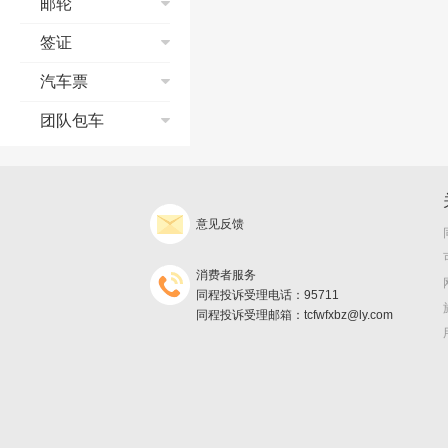
邮轮
酒店价格
明
订单修改与取消
支付方式
特殊票种预订指南
如何点评
预订须知
点评及满意度
订单修改与取消
邮轮流程演示
签证
在线值机
保险问题
签署旅游合同
客服电话及工作时
常见问题
预订须知
联程机票使用规定
发票问题
支付方式
个签常见问题
汽车票
间
放心订服务承诺
发票/报销凭证
支付宝典
银行相关问题
退款、退团政策
合同签约
常见问题
团队包车
订单修改与取消
旅游意外险
订单修改与取消
改签、退票、退款
出游前及出游中问
询价须知
取消险
发票/报销凭证
支付
题
发票/报销凭证
预订
预订提示
退款、退团政策
取票
退款、退团政策
出行
订单查询
产品预订协议
意见反馈
旅游保险问题
返现
旅游保险问题
保险及说明
发票
不得不知的邮轮常
消费者服务
识
邮轮怎么玩儿
同程投诉受理电话：95711
同程投诉受理邮箱：tcfwfxbz@ly.com