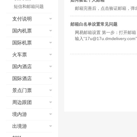
如何验证个人邮箱
短信和邮箱问题
邮箱完善后，点击验证邮箱，弹
支付说明
邮箱白名单设置常见问题
信用卡
国内机票
网易邮箱设置 第一步：打开邮箱，点击网页右上端的“设置” 第二步：点击“高级”
储蓄卡
输入“17u@17u.dmdelivery.com”然后点击”确定“按钮 QQ 邮箱设置 第一步：
国内机票流程演示
国际机票
第三方平台
的“设置域名白名单” 第三步：点击“白名单”目录下的“设置域名白名单” 第四步：在“设置域名白名单”中填写“17u.dmdeliwery.com”并点击“添加到域
查询
名白名单”按钮 Gmail 邮箱设置 第一步：打开邮箱，点击搜索栏右侧的“创建过滤器” 第二步：在“发件人”中填写“17u@17u.dmdeliwery.com”,并点
国际机票流程
火车票
预订
击“下一步”按钮继续 第三步：勾选“不要将其发送至垃圾邮件”，并点击“创建过滤器” Hotmail 邮箱设置 第一步：打开邮箱，点击网页右上角“选
查询
项：，并在展开的菜单中点击”更多选项“ 第二步：点击“阻止垃圾邮件”下的“白名单和黑名单” 第三步：点击“
支付
预订须知
国内酒店
预订
入“17u@17u.dmdeliwery.com”，并点击“添加至列表”按钮。 新浪
预订成功
退票
圾”标签页 第三步：点击“设置域名白名单” 第四步：在输入框中填写上“@17u.dmdeliwery.com”，并点击“添加到域名白名单”按钮 搜狐邮箱设置 第
支付
酒店流程演示
国际酒店
机票报销
改签
一步：打开邮箱，点击页面上端的“选项” 第二步：点击“白名单” 第三步：在输入框中填写上“17u@17u.dmdeliwery.co
预订成功
查找酒店
邮箱设置 第一步：打开邮箱，点击网页上端的“设置” 第二步：点击“白名单设置” 第三步：在输入框中
退改签
取票&报销凭证
酒店搜索
景点门票
退票、改签
如何预订酒店
击“确定”按钮 其他邮箱设置 暂时没有您邮箱的图片帮助，请参照下面的说明进行操作：第一步：点击“选项”或者“设置”链接第二步：点击“白名
航班变动
核验
国际酒店预订
单”链接第三步：把“17u@17u.dm
乘机
订单填写常见问题
景点流程演示
周边跟团
值机
电子客票
国际酒店价格
特殊票种预订
订单取消与修改
支付方式
安检
学生票
入住及退房
红包相关
境内游
其他
办理入住及延住
取票说明
乘机
儿童票
发票
周边跟团流程演示
信用卡担保
订单确认
预订须知
出境游
低价预约
取消及退订
预定问题
酒店类型
订单查询及状态说
签署旅游合同
网上选座
支付问题
出境游流程演示