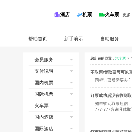
酒店
机票
火车票
更多
帮助首页
新手演示
自助服务
您所在的位置：
汽车票
>
会员服务
注册同程会员
支付说明
不取票/凭取票号可以
修改邮箱
同程订票后需要去车
信用卡
国内机票
修改手机
储蓄卡
修改会员资料
国内机票流程演示
国际机票
订票成功后没有收到取
第三方平台
找回密码
查询
如未收到取票短信，
国际机票流程
火车票
奖金账户
预订
777-777咨询具体
查询
会员等级
支付
预订须知
国内酒店
预订
收藏功能
预订成功
退票
支付
酒店流程演示
国际酒店
联系我们
机票报销
改签