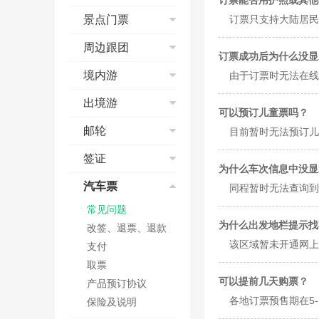
订票能否用护照或其他
预订成功
查找酒店
短信和邮箱问题
退改签
取票&报销凭证
酒店搜索
景点门票
订票只支持大陆居民
退票、改签
如何预订酒店
航班变动
核验
国际酒店预订
乘机
订单填写常见问题
景点流程演示
周边跟团
值机
电子客票
国际酒店价格
订票成功后为什么没显
特殊票种预订
订单取消与修改
支付方式
安检
学生票
入住及退房
红包相关
境内游
由于订票时无法在线
其他
办理入住及延住
取票说明
乘机
儿童票
发票
周边跟团流程演示
信用卡担保
订单确认
预订须知
出境游
低价预约
取消及退订
预定问题
可以预订儿童票吗？
酒店类型
订单查询及状态说
签署旅游合同
网上选座
支付问题
出境游流程演示
邮轮
目前暂时无法预订儿
酒店价格
明
订单修改与取消
支付方式
特殊票种预订指南
如何点评
预订须知
点评及满意度
订单修改与取消
邮轮流程演示
签证
在线值机
保险问题
签署旅游合同
为什么车次信息中没显
客服电话及工作时
常见问题
预订须知
联程机票使用规定
发票问题
支付方式
个签常见问题
汽车票
同程暂时无法查询到
间
放心订服务承诺
发票/报销凭证
支付宝典
银行相关问题
退款、退团政策
合同签约
常见问题
订单修改与取消
为什么出发地栏提示找
旅游意外险
订单修改与取消
改签、退票、退款
出游前及出游中问
该区域暂未开通网上
取消险
发票/报销凭证
支付
题
发票/报销凭证
预订提示
退款、退团政策
取票
退款、退团政策
可以提前几天购票？
订单查询
产品预订协议
旅游保险问题
各地订票预售期在5
旅游保险问题
保险及说明