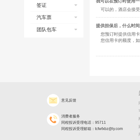
我可以在预订时使用一
点评及满意度
订单修改与取消
邮轮流程演示
签证
保险问题
签署旅游合同
可以的，酒店会接受
客服电话及工作时
常见问题
预订须知
发票问题
支付方式
个签常见问题
汽车票
间
放心订服务承诺
发票/报销凭证
支付宝典
银行相关问题
提供担保后，什么时间
退款、退团政策
合同签约
常见问题
团队包车
订单修改与取消
您预订时提供信用卡
旅游意外险
订单修改与取消
改签、退票、退款
出游前及出游中问
询价须知
您信用卡的额度，如
取消险
发票/报销凭证
支付
题
发票/报销凭证
预订
预订提示
退款、退团政策
取票
退款、退团政策
出行
订单查询
产品预订协议
旅游保险问题
返现
旅游保险问题
保险及说明
发票
不得不知的邮轮常
识
邮轮怎么玩儿
意见反馈
消费者服务
同程投诉受理电话：95711
同程投诉受理邮箱：tcfwfxbz@ly.com