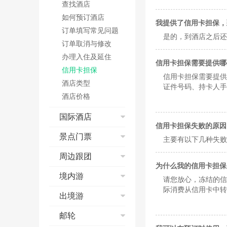
预订成功
查找酒店
短信和邮箱问题
退改签
取票&报销凭证
退票、改签
如何预订酒店
我提供了信用卡担保，
航班变动
核验
乘机
订单填写常见问题
是的，到酒店之后还
值机
电子客票
特殊票种预订
订单取消与修改
安检
学生票
其他
办理入住及延住
信用卡担保需要提供哪
乘机
儿童票
信用卡担保
低价预约
信用卡担保需要提供
酒店类型
证件号码、持卡人手
网上选座
酒店价格
特殊票种预订指南
在线值机
国际酒店
信用卡担保失败的原因
联程机票使用规定
酒店搜索
景点门票
主要有以下几种失败
国际酒店预订
景点流程演示
周边跟团
国际酒店价格
为什么我的信用卡担保
支付方式
入住及退房
红包相关
境内游
取票说明
请您放心，冻结的信
发票
周边跟团流程演示
际消费从信用卡中转
订单确认
预订须知
出境游
取消及退订
预定问题
订单查询及状态说
签署旅游合同
支付问题
出境游流程演示
邮轮
明
订单修改与取消
支付方式
如何点评
预订须知