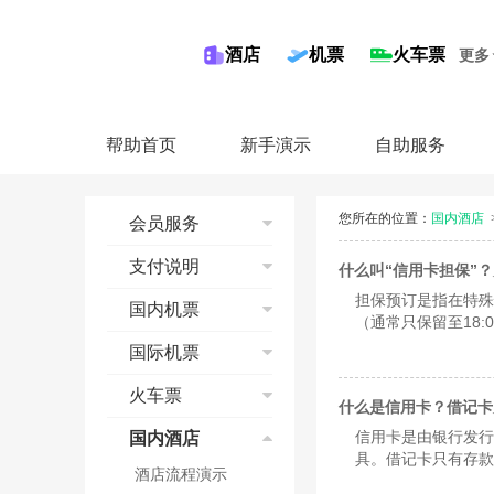
酒店
机票
火车票
更多
帮助首页
新手演示
自助服务
您所在的位置：
国内酒店
会员服务
注册同程会员
支付说明
什么叫“信用卡担保”
修改邮箱
担保预订是指在特殊
信用卡
国内机票
修改手机
（通常只保留至18
储蓄卡
期，比如大型展会活
修改会员资料
国内机票流程演示
国际机票
第三方平台
找回密码
查询
国际机票流程
火车票
奖金账户
预订
什么是信用卡？借记卡
查询
会员等级
支付
预订须知
信用卡是由银行发行
国内酒店
预订
具。借记卡只有存款
收藏功能
预订成功
退票
支付
酒店流程演示
联系我们
机票报销
改签