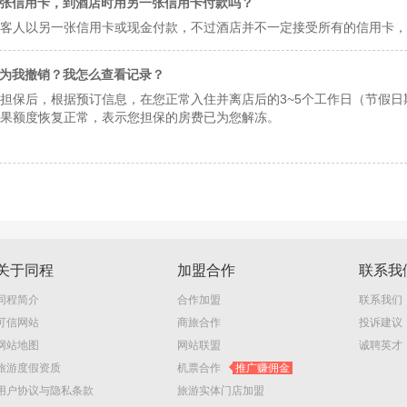
张信用卡，到酒店时用另一张信用卡付款吗？
客人以另一张信用卡或现金付款，不过酒店并不一定接受所有的信用卡，
为我撤销？我怎么查看记录？
担保后，根据预订信息，在您正常入住并离店后的3~5个工作日（节假日
果额度恢复正常，表示您担保的房费已为您解冻。
关于同程
加盟合作
联系我
同程简介
合作加盟
联系我们
可信网站
商旅合作
投诉建议
网站地图
网站联盟
诚聘英才
旅游度假资质
机票合作
推广赚佣金
用户协议与隐私条款
旅游实体门店加盟