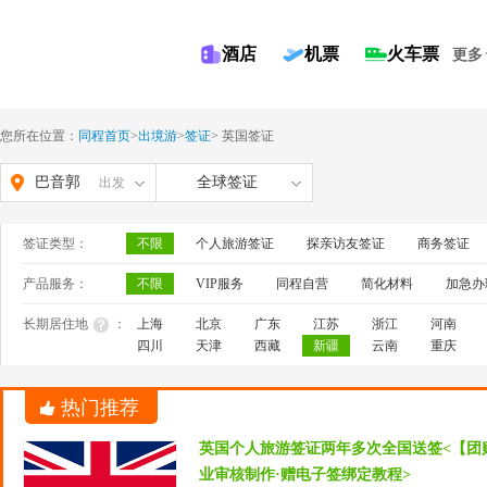
酒店
机票
火车票
更多
您所在位置：
同程首页
>
出境游
>
签证
>
英国签证
巴音郭
全球签证
出发
楞蒙古
签证类型：
不限
个人旅游签证
探亲访友签证
商务签证
自治州
产品服务：
不限
VIP服务
同程自营
简化材料
加急办
长期居住地
：
上海
北京
广东
江苏
浙江
河南
四川
天津
西藏
新疆
云南
重庆
热门推荐
英国个人旅游签证两年多次全国送签<【团
业审核制作·赠电子签绑定教程>