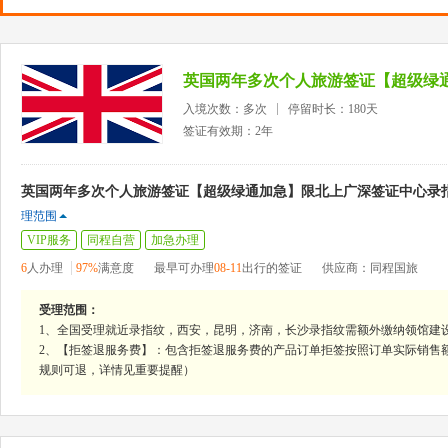
入境次数：多次
停留时长：180天
签证有效期：2年
英国两年多次个人旅游签证【超级绿通加急】限北上广深签证中心录指
理范围
VIP服务
同程自营
加急办理
6
人办理
97%
满意度
最早可办理
08-11
出行的签证
供应商：同程国旅
受理范围：
1、全国受理就近录指纹，西安，昆明，济南，长沙录指纹需额外缴纳领馆建设
2、【拒签退服务费】：包含拒签退服务费的产品订单拒签按照订单实际销售
规则可退，详情见重要提醒）