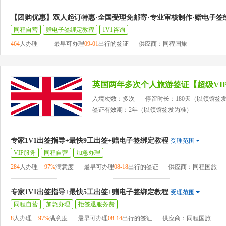
【团购优惠】双人起订特惠·全国受理免邮寄·专业审核制作·赠电子签
同程自营
赠电子签绑定教程
1V1咨询
464
人办理
最早可办理
09-01
出行的签证
供应商：同程国旅
英国两年多次个人旅游签证【超级VI
入境次数：多次
停留时长：180天（以领馆签
签证有效期：2年（以领馆签发为准）
专家1V1出签指导+最快9工出签+赠电子签绑定教程
受理范围
VIP服务
同程自营
加急办理
284
人办理
97%
满意度
最早可办理
08-18
出行的签证
供应商：同程国旅
专家1V1出签指导+最快5工出签+赠电子签绑定教程
受理范围
同程自营
加急办理
拒签退服务费
8
人办理
97%
满意度
最早可办理
08-14
出行的签证
供应商：同程国旅