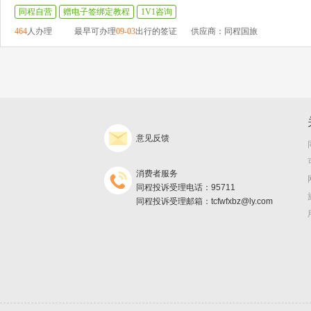
同程自营
赠电子签绑定教程
1V1咨询
464
人办理
最早可办理
09-03
出行的签证
供应商：同程国旅
意见反馈
消费者服务
同程投诉受理电话：95711
同程投诉受理邮箱：tcfwfxbz@ly.com