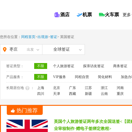
酒店
机票
火车票
更多
您所在位置：
同程首页
>
出境游
>
签证
>
英国签证
枣庄
全球签证
出发
签证类型：
不限
个人旅游签证
探亲访友签证
商务签证
产品服务：
不限
VIP服务
同程自营
简化材料
加急办
长期居住地
：
上海
北京
广东
江苏
浙江
河南
四川
天津
西藏
新疆
云南
重庆
热门推荐
英国个人旅游签证两年多次全国送签<【团
业审核制作·赠电子签绑定教程>