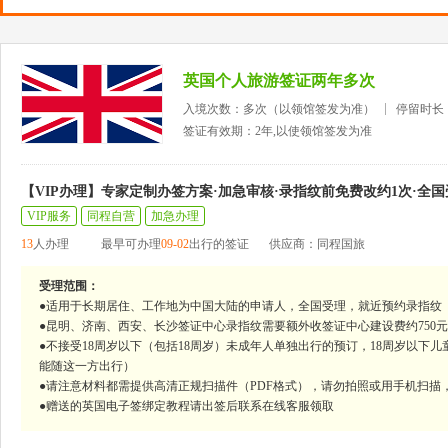
英国个人旅游签证两年多次
入境次数：多次（以领馆签发为准）
停留时长
签证有效期：2年,以使领馆签发为准
【VIP办理】专家定制办签方案·加急审核·录指纹前免费改约1次·全国
VIP服务
同程自营
加急办理
13
人办理
最早可办理
09-02
出行的签证
供应商：同程国旅
受理范围：
●适用于长期居住、工作地为中国大陆的申请人，全国受理，就近预约录指纹
●昆明、济南、西安、长沙签证中心录指纹需要额外收签证中心建设费约750
●不接受18周岁以下（包括18周岁）未成年人单独出行的预订，18周岁以
能随这一方出行）
●请注意材料都需提供高清正规扫描件（PDF格式），请勿拍照或用手机扫
●赠送的英国电子签绑定教程请出签后联系在线客服领取