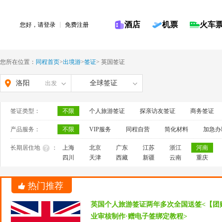
酒店
机票
火车
您好，请
登录
免费注册
您所在位置：
同程首页
>
出境游
>
签证
>
英国签证
洛阳
全球签证
出发
签证类型：
不限
个人旅游签证
探亲访友签证
商务签证
产品服务：
不限
VIP服务
同程自营
简化材料
加急办
长期居住地
：
上海
北京
广东
江苏
浙江
河南
四川
天津
西藏
新疆
云南
重庆
热门推荐
英国个人旅游签证两年多次全国送签<【团
业审核制作·赠电子签绑定教程>