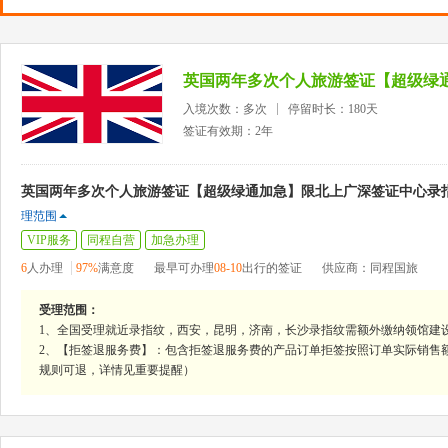
入境次数：多次
停留时长：180天
签证有效期：2年
英国两年多次个人旅游签证【超级绿通加急】限北上广深签证中心录指
理范围
VIP服务
同程自营
加急办理
6
人办理
97%
满意度
最早可办理
08-10
出行的签证
供应商：同程国旅
受理范围：
1、全国受理就近录指纹，西安，昆明，济南，长沙录指纹需额外缴纳领馆建设
2、【拒签退服务费】：包含拒签退服务费的产品订单拒签按照订单实际销售
规则可退，详情见重要提醒）