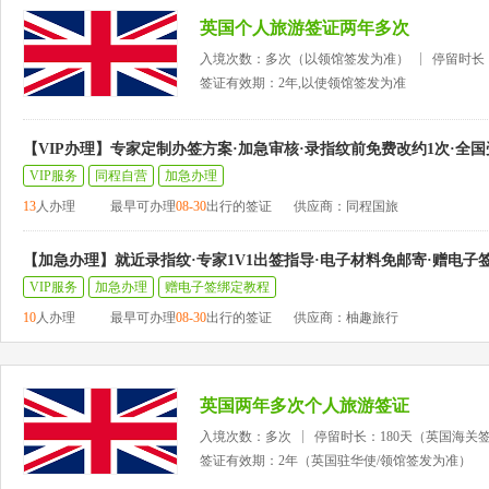
英国个人旅游签证两年多次
入境次数：多次（以领馆签发为准）
停留时长
签证有效期：2年,以使领馆签发为准
【VIP办理】专家定制办签方案·加急审核·录指纹前免费改约1次·全国
VIP服务
同程自营
加急办理
13
人办理
最早可办理
08-30
出行的签证
供应商：同程国旅
【加急办理】就近录指纹·专家1V1出签指导·电子材料免邮寄·赠电子
VIP服务
加急办理
赠电子签绑定教程
10
人办理
最早可办理
08-30
出行的签证
供应商：柚趣旅行
英国两年多次个人旅游签证
入境次数：多次
停留时长：180天（英国海关
签证有效期：2年（英国驻华使/领馆签发为准）