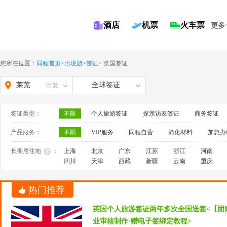
酒店
机票
火车票
更多
您所在位置：
同程首页
>
出境游
>
签证
>
英国签证
莱芜
全球签证
出发
签证类型：
不限
个人旅游签证
探亲访友签证
商务签证
产品服务：
不限
VIP服务
同程自营
简化材料
加急办
长期居住地
：
上海
北京
广东
江苏
浙江
河南
四川
天津
西藏
新疆
云南
重庆
热门推荐
英国个人旅游签证两年多次全国送签<【团
业审核制作·赠电子签绑定教程>