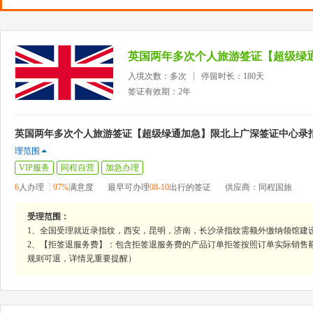
入境次数：多次
停留时长：180天
签证有效期：2年
英国两年多次个人旅游签证【超级绿通加急】限北上广深签证中心录指
理范围
VIP服务
同程自营
加急办理
6
人办理
97%
满意度
最早可办理
08-10
出行的签证
供应商：同程国旅
受理范围：
1、全国受理就近录指纹，西安，昆明，济南，长沙录指纹需额外缴纳领馆建设
2、【拒签退服务费】：包含拒签退服务费的产品订单拒签按照订单实际销售
规则可退，详情见重要提醒）