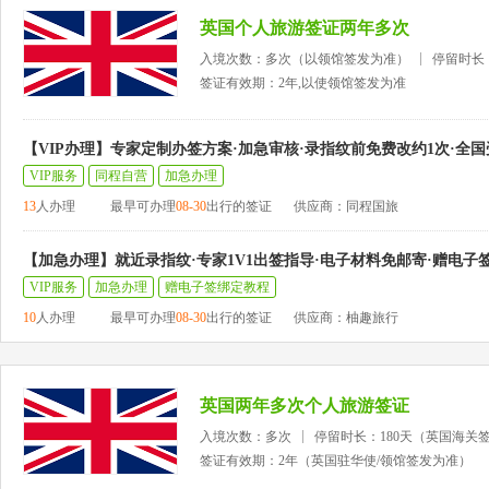
英国个人旅游签证两年多次
入境次数：多次（以领馆签发为准）
停留时长
签证有效期：2年,以使领馆签发为准
【VIP办理】专家定制办签方案·加急审核·录指纹前免费改约1次·全国
VIP服务
同程自营
加急办理
13
人办理
最早可办理
08-30
出行的签证
供应商：同程国旅
【加急办理】就近录指纹·专家1V1出签指导·电子材料免邮寄·赠电子
VIP服务
加急办理
赠电子签绑定教程
10
人办理
最早可办理
08-30
出行的签证
供应商：柚趣旅行
英国两年多次个人旅游签证
入境次数：多次
停留时长：180天（英国海关
签证有效期：2年（英国驻华使/领馆签发为准）