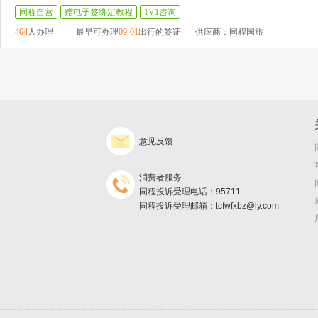
同程自营
赠电子签绑定教程
1V1咨询
464
人办理
最早可办理
09-01
出行的签证
供应商：同程国旅
意见反馈
消费者服务
同程投诉受理电话：95711
同程投诉受理邮箱：tcfwfxbz@ly.com