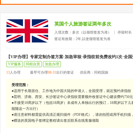
英国个人旅游签证两年多次
入境次数：多次（以领馆签发为准）
停留时长
签证有效期：2年,以使领馆签发为准
【VIP办理】专家定制办签方案·加急审核·录指纹前免费改约1次·全国
VIP服务
同程自营
加急办理
13
人办理
最早可办理
08-31
出行的签证
供应商：同程国旅
受理范围：
●适用于长期居住、工作地为中国大陆的申请人，全国受理，就近预约录指纹
●昆明、济南、西安、长沙签证中心录指纹需要额外收签证中心建设费约750
●不接受18周岁以下（包括18周岁）未成年人单独出行的预订，18周岁以
能随这一方出行）
●请注意材料都需提供高清正规扫描件（PDF格式），请勿拍照或用手机扫
●赠送的英国电子签绑定教程请出签后联系在线客服领取