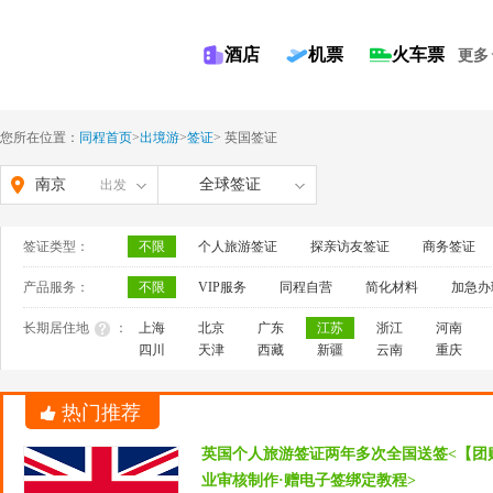
酒店
机票
火车票
更多
您所在位置：
同程首页
>
出境游
>
签证
>
英国签证
南京
全球签证
出发
签证类型：
不限
个人旅游签证
探亲访友签证
商务签证
产品服务：
不限
VIP服务
同程自营
简化材料
加急办
长期居住地
：
上海
北京
广东
江苏
浙江
河南
四川
天津
西藏
新疆
云南
重庆
热门推荐
英国个人旅游签证两年多次全国送签<【团
业审核制作·赠电子签绑定教程>