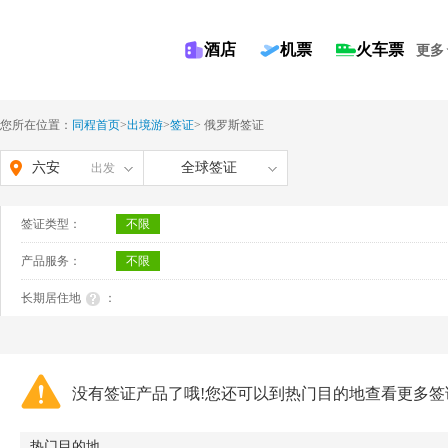
酒店
机票
火车票
更多
您所在位置：
同程首页
>
出境游
>
签证
>
俄罗斯签证
六安
全球签证
出发
签证类型：
不限
产品服务：
不限
长期居住地
：
没有签证产品了哦!您还可以到热门目的地查看更多签
热门目的地