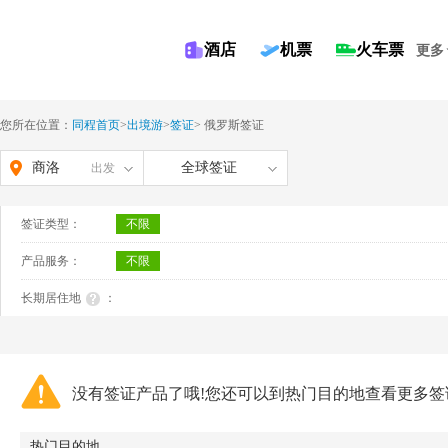
酒店
机票
火车票
更多
您所在位置：
同程首页
>
出境游
>
签证
>
俄罗斯签证
商洛
全球签证
出发
签证类型：
不限
产品服务：
不限
长期居住地
：
没有签证产品了哦!您还可以到热门目的地查看更多签
热门目的地