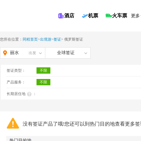
酒店
机票
火车票
更多
您所在位置：
同程首页
>
出境游
>
签证
>
俄罗斯签证
丽水
全球签证
出发
签证类型：
不限
产品服务：
不限
长期居住地
：
没有签证产品了哦!您还可以到热门目的地查看更多签
热门目的地