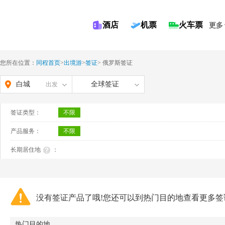
酒店
机票
火车票
更多
您所在位置：
同程首页
>
出境游
>
签证
>
俄罗斯签证
白城
全球签证
出发
签证类型：
不限
产品服务：
不限
长期居住地
：
没有签证产品了哦!您还可以到热门目的地查看更多签
热门目的地