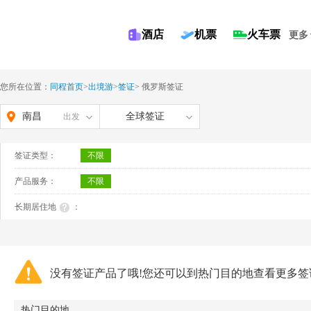
酒店
机票
火车票
更多
您所在位置：
同程首页
>
出境游
>
签证
>
俄罗斯签证
南昌
全球签证
出发
签证类型：
不限
产品服务：
不限
长期居住地
：
没有签证产品了哦!您还可以到热门目的地查看更多签
热门目的地