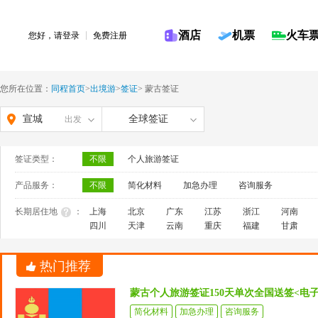
酒店
机票
火车
您好，请
登录
免费注册
您所在位置：
同程首页
>
出境游
>
签证
>
蒙古签证
宣城
全球签证
出发
签证类型：
不限
个人旅游签证
产品服务：
不限
简化材料
加急办理
咨询服务
长期居住地
：
上海
北京
广东
江苏
浙江
河南
四川
天津
云南
重庆
福建
甘肃
热门推荐
蒙古个人旅游签证150天单次全国送签<电
简化材料
加急办理
咨询服务