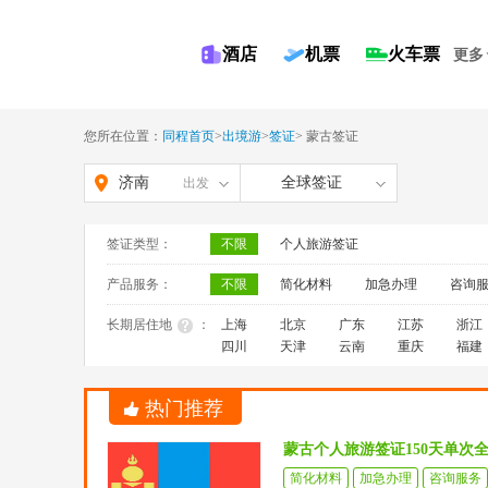
酒店
机票
火车票
更多
您所在位置：
同程首页
>
出境游
>
签证
>
蒙古签证
济南
全球签证
出发
签证类型：
不限
个人旅游签证
产品服务：
不限
简化材料
加急办理
咨询
长期居住地
：
上海
北京
广东
江苏
浙江
四川
天津
云南
重庆
福建
热门推荐
蒙古个人旅游签证150天单次
简化材料
加急办理
咨询服务