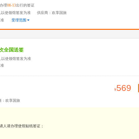
办理
08-13
出行的签证
天,以使领馆签发为准
供应商：欢享国旅
为准
受理范围
单次全国送签
天,以使领馆签发为准
为准
569
商：欢享国旅
请人请办理使馆贴纸签证；