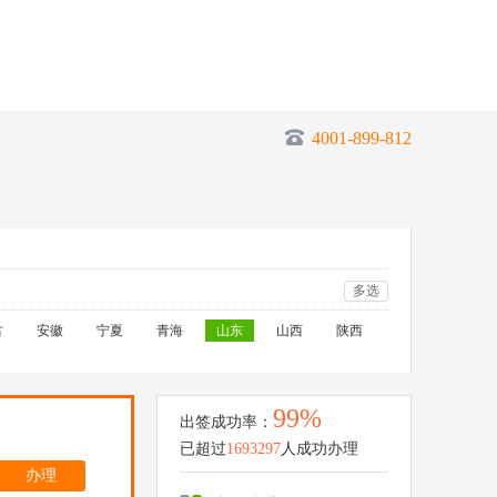
4001-899-812
多选
古
安徽
宁夏
青海
山东
山西
陕西
99%
出签成功率：
已超过
1693297
人成功办理
办理