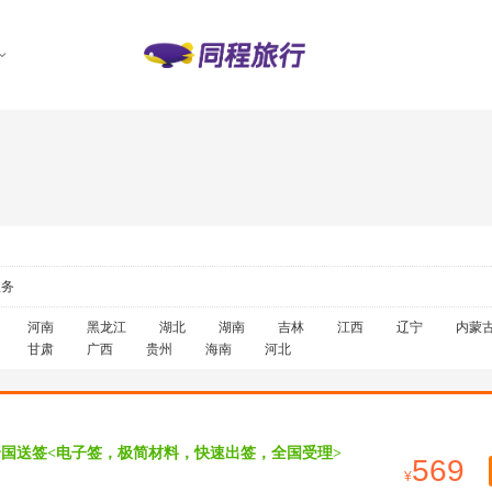
服务
河南
黑龙江
湖北
湖南
吉林
江西
辽宁
内蒙
甘肃
广西
贵州
海南
河北
全国送签<电子签，极简材料，快速出签，全国受理>
569