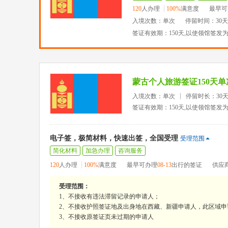
120
人办理
100%
满意度
最早可
入境次数：单次
停留时间：30
签证有效期：150天,以使领馆签发
蒙古个人旅游签证150天
入境次数：单次
停留时长：30
签证有效期：150天,以使领馆签发
电子签，极简材料，快速出签，全国受理
受理范围
简化材料
加急办理
咨询服务
120
人办理
100%
满意度
最早可办理
08-13
出行的签证
供应
受理范围：
1、不接收有违法滞留记录的申请人；
2、不接收护照签证地及出身地在西藏、新疆申请人，此区域申
3、不接收原签证页未过期的申请人