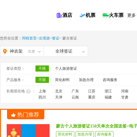
酒店
机票
火车票
更多
您所在位置：
同程首页
>
出境游
>
签证
>
蒙古签证
神农架
全球签证
出发
签证类型：
不限
个人旅游签证
产品服务：
不限
简化材料
加急办理
咨询服务
长期居住地
：
上海
北京
广东
江苏
浙江
河南
四川
天津
云南
重庆
福建
甘肃
热门推荐
蒙古个人旅游签证150天单次全国送签<电
简化材料
加急办理
咨询服务