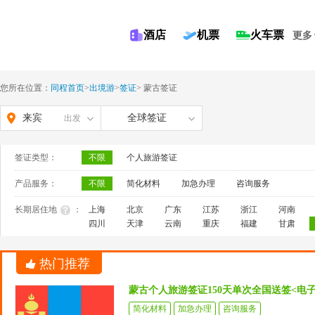
酒店
机票
火车票
更多
您所在位置：
同程首页
>
出境游
>
签证
>
蒙古签证
来宾
全球签证
出发
签证类型：
不限
个人旅游签证
产品服务：
不限
简化材料
加急办理
咨询服务
长期居住地
：
上海
北京
广东
江苏
浙江
河南
四川
天津
云南
重庆
福建
甘肃
热门推荐
蒙古个人旅游签证150天单次全国送签<电
简化材料
加急办理
咨询服务