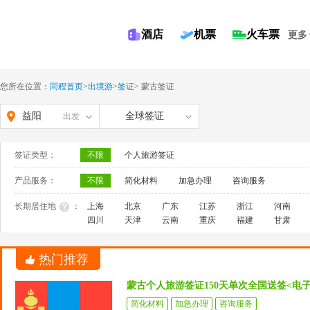
酒店
机票
火车票
更多
您所在位置：
同程首页
>
出境游
>
签证
>
蒙古签证
益阳
全球签证
出发
签证类型：
不限
个人旅游签证
产品服务：
不限
简化材料
加急办理
咨询服务
长期居住地
：
上海
北京
广东
江苏
浙江
河南
四川
天津
云南
重庆
福建
甘肃
热门推荐
蒙古个人旅游签证150天单次全国送签<电
简化材料
加急办理
咨询服务