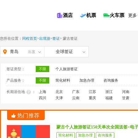
酒店
机票
火车票
更多
您所在位置：
同程首页
>
出境游
>
签证
>
蒙古签证
青岛
全球签证
出发
签证类型：
不限
个人旅游签证
产品服务：
不限
简化材料
加急办理
咨询服务
长期居住地
：
上海
北京
广东
江苏
浙江
河南
四川
天津
云南
重庆
福建
甘肃
热门推荐
蒙古个人旅游签证150天单次全国送签<电
简化材料
加急办理
咨询服务