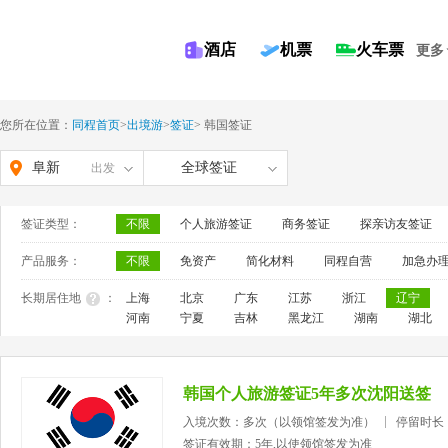
酒店
机票
火车票
更多
您所在位置：
同程首页
>
出境游
>
签证
>
韩国签证
阜新
全球签证
出发
签证类型：
不限
个人旅游签证
商务签证
探亲访友签证
产品服务：
不限
免资产
简化材料
同程自营
加急办
长期居住地
：
上海
北京
广东
江苏
浙江
辽宁
河南
宁夏
吉林
黑龙江
湖南
湖北
韩国个人旅游签证5年多次沈阳送签
入境次数：多次（以领馆签发为准）
停留时长
签证有效期：5年,以使领馆签发为准