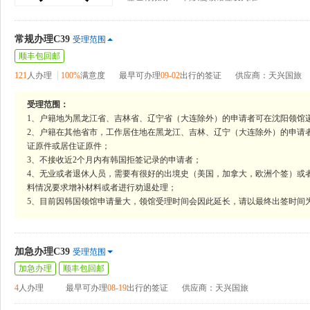
常规办理C39
受理范围
顺丰包回邮
121
人办理
100%
满意度
最早可办理
09-02
出行的签证
供应商：天兴国旅
受理范围：
1、户籍地为黑龙江省、吉林省、辽宁省（大连除外）的申请者可在沈阳领馆
2、户籍在其他省市，工作居住地在黑龙江、吉林、辽宁（大连除外）的申请
证原件或居住证原件；
3、不接收近2个月内有韩国拒签记录的申请者；
4、无业或者退休人员，需要有很好的出境史（美国，加拿大，欧洲个签）或
料情况要求增补材料或者进行劝退处理；
5、目前因韩国领馆申请量大，领馆受理时间会因此延长，请以最终出签时间
加急办理C39
受理范围
加急办理
顺丰包回邮
4
人办理
最早可办理
08-19
出行的签证
供应商：天兴国旅