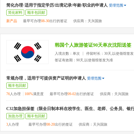
简化办理·适用于指定学历/出境记录/年龄/职业的申请人
受理范围
简化材料
顺丰包回邮
新产品
最早可办理
08-30
出行的签证
供应商：天兴国旅
韩国个人旅游签证90天单次沈阳送签
入境次数：单次
停留时长：30天,以使领馆签
签证有效期：90天,以使领馆签发为准
常规办理，适用于可提供资产证明的申请人
受理范围
顺丰包回邮
76
人办理
100%
满意度
最早可办理
09-02
出行的签证
供应商：天兴国旅
C32加急担保签（限全日制本科在校学生、医生、老师、公务员、银
加急办理
顺丰包回邮
3
人办理
最早可办理
08-20
出行的签证
供应商：天兴国旅