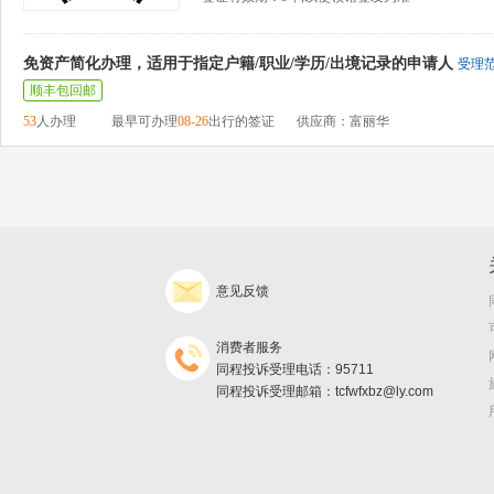
免资产简化办理，适用于指定户籍/职业/学历/出境记录的申请人
受理
顺丰包回邮
53
人办理
最早可办理
08-26
出行的签证
供应商：富丽华
意见反馈
消费者服务
同程投诉受理电话：95711
同程投诉受理邮箱：tcfwfxbz@ly.com