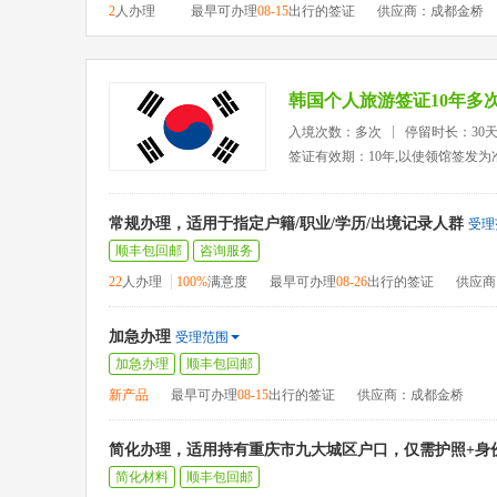
2
人办理
最早可办理
08-15
出行的签证
供应商：成都金桥
韩国个人旅游签证10年多
入境次数：多次
停留时长：30
签证有效期：10年,以使领馆签发为
常规办理，适用于指定户籍/职业/学历/出境记录人群
受理
顺丰包回邮
咨询服务
22
人办理
100%
满意度
最早可办理
08-26
出行的签证
供应商
加急办理
受理范围
加急办理
顺丰包回邮
新产品
最早可办理
08-15
出行的签证
供应商：成都金桥
简化办理，适用持有重庆市九大城区户口，仅需护照+身
简化材料
顺丰包回邮