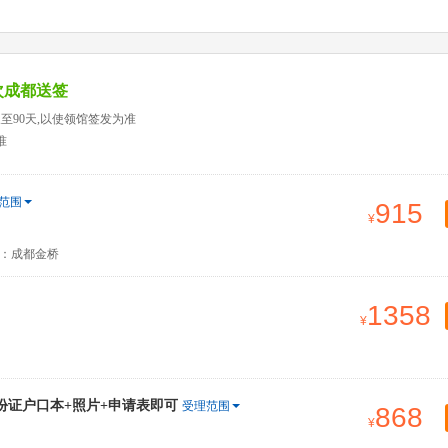
次成都送签
天至90天,以使领馆签发为准
准
范围
915
：成都金桥
1358
份证户口本+照片+申请表即可
受理范围
868