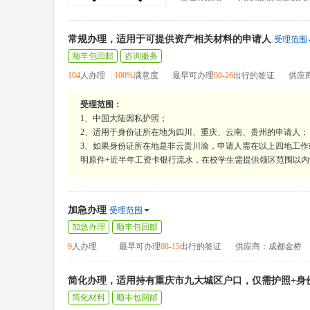
常规办理，适用于可提供资产相关材料的申请人
受理范围
顺丰包回邮
咨询服务
104
人办理
100%
满意度
最早可办理
08-26
出行的签证
供应
受理范围：
1、中国大陆因私护照；
2、适用于身份证所在地为四川、重庆、云南、贵州的申请人；
3、如果身份证所在地是非云贵川渝，申请人需在以上四地工作
明原件+近半年工资卡银行流水，在校学生需提供领区范围以
加急办理
受理范围
加急办理
顺丰包回邮
9
人办理
最早可办理
08-15
出行的签证
供应商：成都金桥
简化办理，适用持有重庆市九大城区户口，仅需护照+身
简化材料
顺丰包回邮