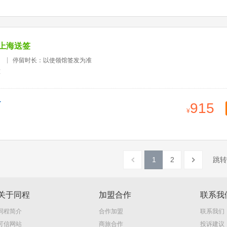
上海送签
）
停留时长：以使领馆签发为准
准
915
1
2
跳转
关于同程
加盟合作
联系我
同程简介
合作加盟
联系我们
可信网站
商旅合作
投诉建议