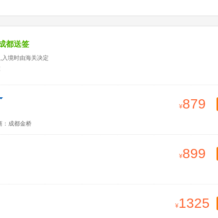
成都送签
天,入境时由海关决定
准
879
商：成都金桥
899
1325