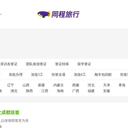
探亲访友签证
团队旅游签证
签证转移
留学签证
营
加急办理
加急5工
拒签全退
加急6工
顺丰包回邮
拒签
辽宁
山西
新疆
内蒙古
西藏
河北
天津
青海
南
湖北
陕西
江西
海南
广西
福建
安徽
次成都送签
天,以使领馆签发为准
准