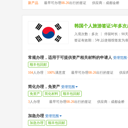
新产品
最早可办理
08-26
出行的签证
供应商：成都金桥
韩国个人旅游签证5年多次
入境次数：多次
停留时长：90
签证有效期：5年,以使领馆签发为
常规办理，适用于可提供资产相关材料的申请人
受理范围
顺丰包回邮
104
人办理
100%
满意度
最早可办理
08-26
出行的签证
供应
简化办理，免资产
受理范围
免资产
简化材料
顺丰包回邮
3
人办理
最早可办理
08-26
出行的签证
供应商：成都金桥
加急办理
受理范围
加急办理
顺丰包回邮