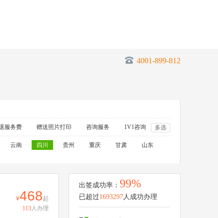
4001-899-812
退服务费
赠送照片打印
咨询服务
1V1咨询
多选
云南
四川
贵州
重庆
甘肃
山东
99%
出签成功率：
468
已超过
1693297
人成功办理
起
113
人办理