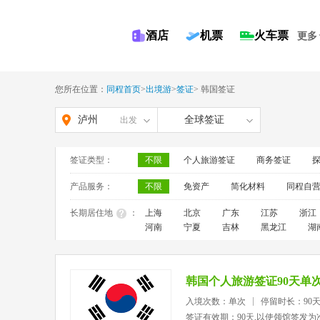
酒店
机票
火车票
更多
您所在位置：
同程首页
>
出境游
>
签证
>
韩国签证
泸州
全球签证
出发
签证类型：
不限
个人旅游签证
商务签证
产品服务：
不限
免资产
简化材料
同程自
长期居住地
：
上海
北京
广东
江苏
浙江
河南
宁夏
吉林
黑龙江
湖
韩国个人旅游签证90天单
入境次数：单次
停留时长：90
签证有效期：90天,以使领馆签发为