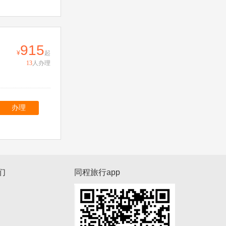
915
起
13
人办理
办理
们
同程旅行app