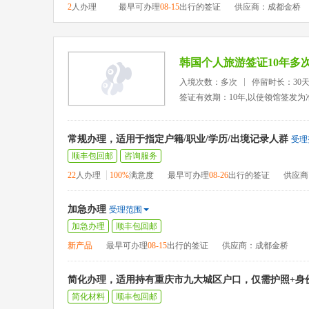
2
人办理
最早可办理
08-15
出行的签证
供应商：成都金桥
韩国个人旅游签证10年多
入境次数：多次
停留时长：30
签证有效期：10年,以使领馆签发为
常规办理，适用于指定户籍/职业/学历/出境记录人群
受理
顺丰包回邮
咨询服务
22
人办理
100%
满意度
最早可办理
08-26
出行的签证
供应商
加急办理
受理范围
加急办理
顺丰包回邮
新产品
最早可办理
08-15
出行的签证
供应商：成都金桥
简化办理，适用持有重庆市九大城区户口，仅需护照+身
简化材料
顺丰包回邮