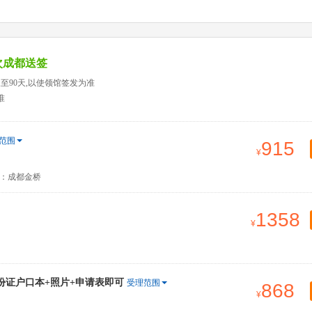
次成都送签
天至90天,以使领馆签发为准
准
范围
915
：成都金桥
1358
份证户口本+照片+申请表即可
受理范围
868