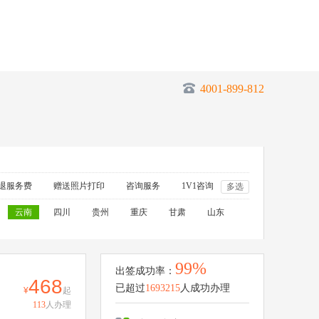
4001-899-812
退服务费
赠送照片打印
咨询服务
1V1咨询
多选
云南
四川
贵州
重庆
甘肃
山东
99%
出签成功率：
468
已超过
1693215
人成功办理
起
113
人办理