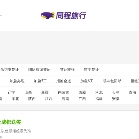
探亲访友签证
团队旅游签证
签证转移
留学签证
营
加急办理
加急5工
拒签全退
加急6工
顺丰包回邮
拒签
辽宁
山西
新疆
内蒙古
西藏
河北
天津
青海
南
湖北
陕西
江西
海南
广西
福建
安徽
次成都送签
天,以使领馆签发为准
准