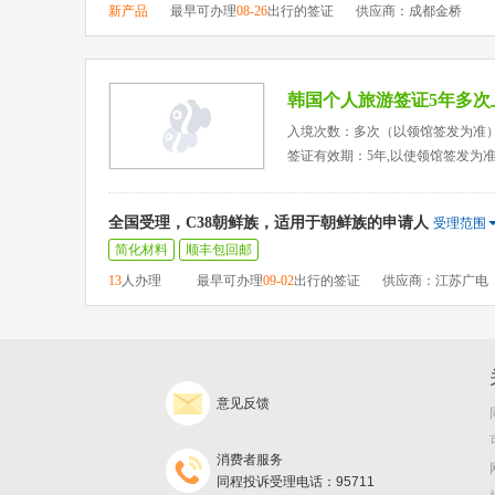
新产品
最早可办理
08-26
出行的签证
供应商：成都金桥
韩国个人旅游签证5年多次
入境次数：多次（以领馆签发为准
签证有效期：5年,以使领馆签发为
全国受理，C38朝鲜族，适用于朝鲜族的申请人
受理范围
简化材料
顺丰包回邮
13
人办理
最早可办理
09-02
出行的签证
供应商：江苏广电
意见反馈
消费者服务
同程投诉受理电话：95711