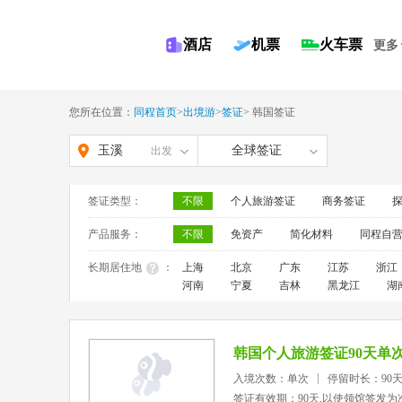
酒店
机票
火车票
更多
您所在位置：
同程首页
>
出境游
>
签证
>
韩国签证
玉溪
全球签证
出发
签证类型：
不限
个人旅游签证
商务签证
产品服务：
不限
免资产
简化材料
同程自
长期居住地
：
上海
北京
广东
江苏
浙江
河南
宁夏
吉林
黑龙江
湖
韩国个人旅游签证90天单
入境次数：单次
停留时长：90
签证有效期：90天,以使领馆签发为