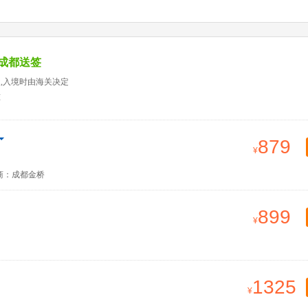
成都送签
天,入境时由海关决定
准
879
商：成都金桥
899
1325