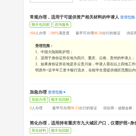
常规办理，适用于可提供资产相关材料的申请人
受理范围
顺丰包回邮
咨询服务
104
人办理
100%
满意度
最早可办理
08-26
出行的签证
供应
受理范围：
1、中国大陆因私护照；
2、适用于身份证所在地为四川、重庆、云南、贵州的申请人；
3、如果身份证所在地是非云贵川渝，申请人需在以上四地工作
明原件+近半年工资卡银行流水，在校学生需提供领区范围以
加急办理
受理范围
加急办理
顺丰包回邮
9
人办理
最早可办理
08-15
出行的签证
供应商：成都金桥
简化办理，适用持有重庆市九大城区户口，仅需护照+身
简化材料
顺丰包回邮