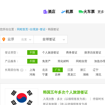
酒店
机票
火车票
更多
您所在位置：
同程首页
>
出境游
>
签证
>
韩国签证
云浮
全球签证
出发
签证类型：
不限
个人旅游签证
商务签证
探亲访友签证
产品服务：
不限
免资产
简化材料
同程自营
加急办
长期居住地
：
上海
北京
广东
江苏
浙江
辽宁
河南
宁夏
吉林
黑龙江
湖南
湖北
韩国五年多次个人旅游签证
入境次数：多次（以领馆签发为准）
停留时长
签证有效期：5年,以使领馆签发为准