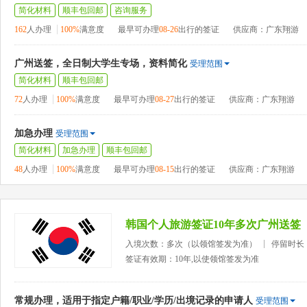
简化材料
顺丰包回邮
咨询服务
162
人办理
100%
满意度
最早可办理
08-26
出行的签证
供应商：广东翔游
广州送签，全日制大学生专场，资料简化
受理范围
简化材料
顺丰包回邮
72
人办理
100%
满意度
最早可办理
08-27
出行的签证
供应商：广东翔游
加急办理
受理范围
简化材料
加急办理
顺丰包回邮
48
人办理
100%
满意度
最早可办理
08-15
出行的签证
供应商：广东翔游
韩国个人旅游签证10年多次广州送签
入境次数：多次（以领馆签发为准）
停留时长
签证有效期：10年,以使领馆签发为准
常规办理，适用于指定户籍/职业/学历/出境记录的申请人
受理范围