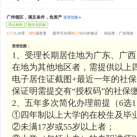
广州领区，满足条件，免资产
受理范围
简化材料
顺丰包回邮
1173
人办理
98%
满意度
最早可办理
08-27
出行的签证
供应商：广东翔游
受理范围：
1、受理长期居住地为广东、广
在地为其他地区者，需提供以上
电子居住证截图+最近一年的社
保证明需提交有“授权码”的社保
2、五年多次简化办理前提（6选
①四年制以上大学的在校生及毕
②未满17岁或55岁以上者；