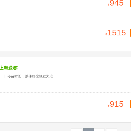
945
1515
上海送签
）
停留时长：以使领馆签发为准
准
915