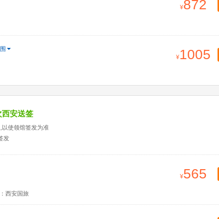
872
围
1005
次西安送签
天,以使领馆签发为准
签发
565
：西安国旅