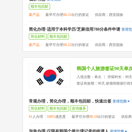
顺丰包回邮
新产品
最早可办理
08-31
出行的签证
供应商：西安国旅
简化办理·适用于本科学历/芝麻信用780分条件申请
受理范
简化材料
顺丰包回邮
新产品
最早可办理
08-22
出行的签证
供应商：西安国旅
韩国个人旅游签证90天单
入境次数：单次
停留时长：90
签证有效期：90天,使领馆根据行程
常规办理，简化办理，顺丰包回邮，快速出签
受理范围
简化材料
顺丰包回邮
咨询服务
61
人办理
100%
满意度
最早可办理
08-19
出行的签证
供应商
加急办理·仅限有韩国个签出境记录的申请人
受理范围