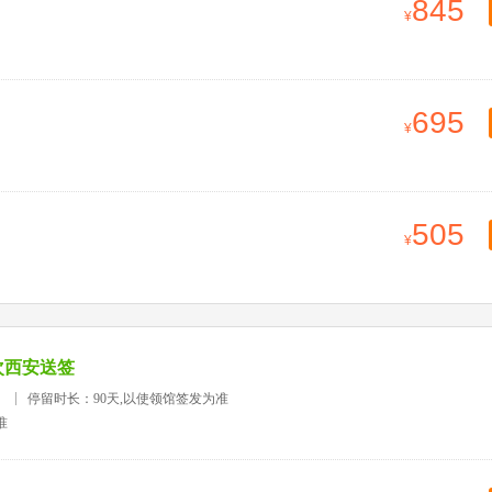
845
695
505
次西安送签
）
停留时长：90天,以使领馆签发为准
准