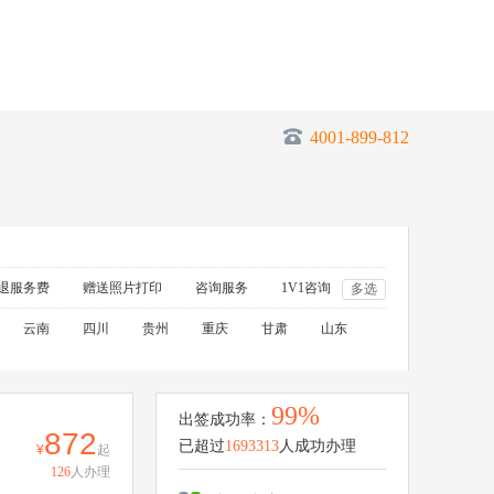
4001-899-812
退服务费
赠送照片打印
咨询服务
1V1咨询
多选
云南
四川
贵州
重庆
甘肃
山东
99%
出签成功率：
872
已超过
1693313
人成功办理
起
126
人办理