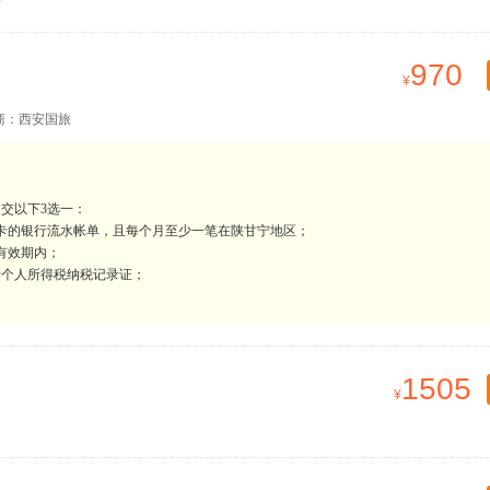
970
商：西安国旅
交以下3选一：
蓄卡的银行流水帐单，且每个月至少一笔在陕甘宁地区；
有效期内；
者个人所得税纳税记录证；
1505