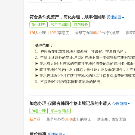
符合条件免资产，简化办理，顺丰包回邮
受理范围
简化材料
顺丰包回邮
咨询服务
126
人办理
100%
满意度
最早可办理
08-19
出行的签证
供应
受理范围：
1、户籍所在地或常居地为陕西省、甘肃省、宁夏自治区；
2、申请上述以外的签证,户口所在地不属于本馆管辖范围时需提
▶ 显示有近6个月连续的在陕甘宁地区消费记录的信用卡､储
▶ 陕甘宁地区的居住证（俗称：暂住证）正反面复印件，且在
▶ 显示连续近6个月在陕甘宁地区的职工社保参保缴费证明或
3、不接收6个月内有韩国拒签记录的护照；
加急办理·仅限有韩国个签出境记录的申请人
受理范围
加急办理
顺丰包回邮
新产品
最早可办理
08-16
出行的签证
供应商：西安国旅
低价特惠
受理范围