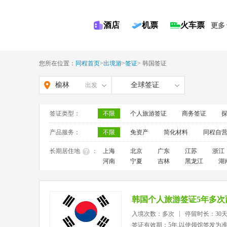
酒店
机票
火车票
更多
您所在位置：
同程首页
>
出境游
>
签证
>
韩国签证
榆林
全球签证
出发
签证类型：
不限
个人旅游签证
商务签证
产品服务：
不限
免资产
简化材料
同程自
长期居住地
：
上海
北京
广东
江苏
浙江
河南
宁夏
吉林
黑龙江
湖
韩国个人旅游签证5年多次
入境次数：多次
停留时长：30天
签证有效期：5年,以使领馆签发为