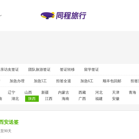
探亲访友签证
团队旅游签证
签证转移
留学签证
营
加急办理
加急5工
拒签全退
加急6工
顺丰包回邮
拒签
辽宁
山西
新疆
内蒙古
西藏
河北
天津
青海
南
湖北
陕西
江西
海南
广西
福建
安徽
西安送签
至90天
准