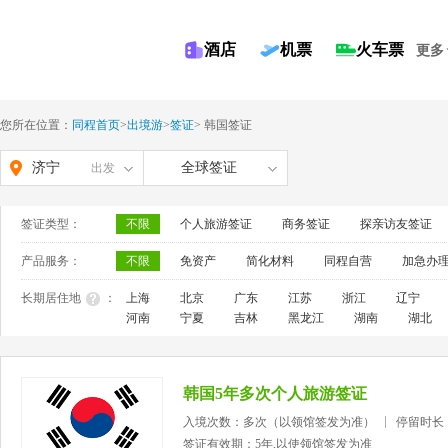
酒店
机票
火车票
更多
您所在位置：
同程首页
>
出境游
>
签证
>
韩国签证
济宁
全球签证
出发
签证类型：
不限
个人旅游签证
商务签证
探亲访友签证
产品服务：
不限
免资产
简化材料
同程自营
加急办
长期居住地
：
上海
北京
广东
江苏
浙江
辽宁
河南
宁夏
吉林
黑龙江
湖南
湖北
韩国5年多次个人旅游签证
入境次数：多次（以领馆签发为准）
停留时长
签证有效期：5年,以使领馆签发为准