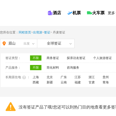
酒店
机票
火车票
更多
您所在位置：
同程首页
>
出境游
>
签证
>
丹麦签证
眉山
全球签证
出发
签证类型：
不限
商务签证
探亲访友签证
个人旅游签证
产品服务：
不限
简化材料
咨询服务
长期居住地
：
上海
北京
广东
江苏
浙江
贵州
西藏
新疆
云南
福建
甘肃
青海
没有签证产品了哦!您还可以到热门目的地查看更多签