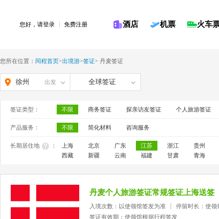
酒店
机票
火车
您好，请
登录
免费注册
您所在位置：
同程首页
>
出境游
>
签证
>
丹麦签证
徐州
全球签证
出发
签证类型：
不限
商务签证
探亲访友签证
个人旅游签证
产品服务：
不限
简化材料
咨询服务
长期居住地
：
上海
北京
广东
江苏
浙江
贵州
西藏
新疆
云南
福建
甘肃
青海
丹麦个人旅游签证常规签证上海送签
入境次数：以使领馆签发为准
停留时长：使领
签证有效期：使领馆根据行程签发