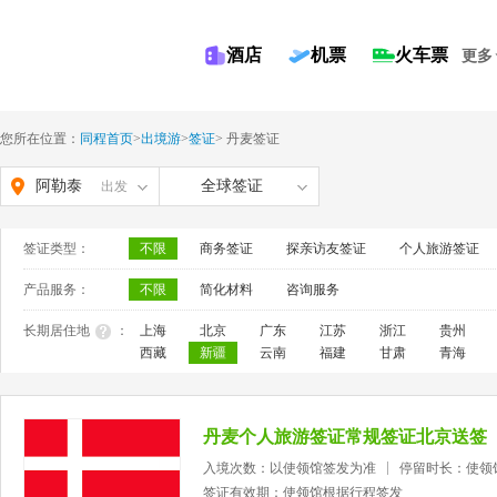
酒店
机票
火车票
更多
您所在位置：
同程首页
>
出境游
>
签证
>
丹麦签证
阿勒泰
全球签证
出发
签证类型：
不限
商务签证
探亲访友签证
个人旅游签证
产品服务：
不限
简化材料
咨询服务
长期居住地
：
上海
北京
广东
江苏
浙江
贵州
西藏
新疆
云南
福建
甘肃
青海
丹麦个人旅游签证常规签证北京送签
入境次数：以使领馆签发为准
停留时长：使领
签证有效期：使领馆根据行程签发