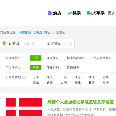
酒店
机票
火车票
更多
您所在位置：
同程首页
>
出境游
>
签证
>
丹麦签证
石嘴山
全球签证
出发
签证类型：
不限
商务签证
探亲访友签证
个人旅游签证
产品服务：
不限
简化材料
咨询服务
长期居住地
：
上海
北京
广东
江苏
浙江
贵州
西藏
新疆
云南
福建
甘肃
青海
丹麦个人旅游签证常规签证北京送签
入境次数：以使领馆签发为准
停留时长：使领
签证有效期：使领馆根据行程签发