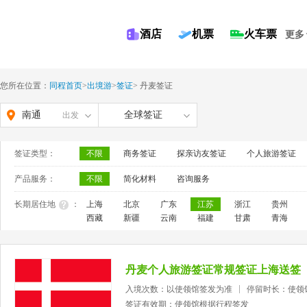
酒店
机票
火车票
更多
您所在位置：
同程首页
>
出境游
>
签证
>
丹麦签证
南通
全球签证
出发
签证类型：
不限
商务签证
探亲访友签证
个人旅游签证
产品服务：
不限
简化材料
咨询服务
长期居住地
：
上海
北京
广东
江苏
浙江
贵州
西藏
新疆
云南
福建
甘肃
青海
丹麦个人旅游签证常规签证上海送签
入境次数：以使领馆签发为准
停留时长：使领
签证有效期：使领馆根据行程签发